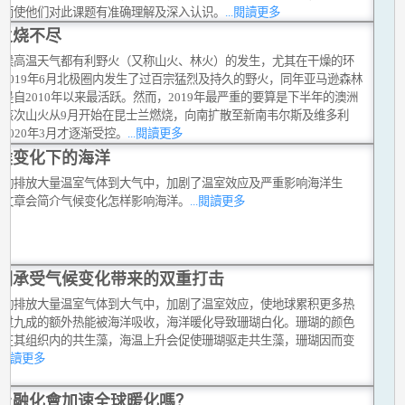
从而使他们对此课题有准确理解及深入认识。
...閱讀更多
火烧不尽
时候高温天气都有利野火（又称山火、林火）的发生，尤其在干燥的环
2019年6月北极圈内发生了过百宗猛烈及持久的野火，同年亚马逊森林
是自2010年以来最活跃。然而，2019年最严重的要算是下半年的澳洲
。该次山火从9月开始在昆士兰燃烧，向南扩散至新南韦尔斯及维多利
2020年3月才逐渐受控。
...閱讀更多
候变化下的海洋
活动排放大量温室气体到大气中，加剧了温室效应及严重影响海洋生
这文章会简介气候变化怎样影响海洋。
...閱讀更多
瑚承受气候变化带来的双重打击
活动排放大量温室气体到大气中，加剧了温室效应，使地球累积更多热
超过九成的额外热能被海洋吸收，海洋暖化导致珊瑚白化。珊瑚的颜色
活在其组织内的共生藻，海温上升会促使珊瑚驱走共生藻，珊瑚因而变
..閱讀更多
土融化會加速全球暖化嗎？