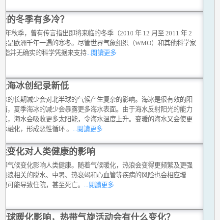
去的冬季有多冷？
010 年秋季，曾有传言指出即将来临的冬季（2010 年 12 月至 2011 年 2
将会是欧洲千年一遇的寒冬。尽管世界气象组织（WMO）和其他科学家
反驳指并无确实的科学凭据来支持
...閱讀更多
极海冰创纪录新低
海冰的长期减少会对北半球的气候产生复杂的影响。海冰是很有效的阳
射面，夏季海冰的减少会暴露更多海水表面。由于海水反射阳光的能力
冰差，海水会吸收更多太阳能，令海水温度上升。变暖的海水又会使更
海冰融化，形成恶性循环 。
...閱讀更多
候变化对人类健康的影响
讲解气候变化影响人类健康。随着气候暖化，热浪会变得更频繁及更强
与热浪相关的脱水、中暑、热衰竭和心血管等疾病的风险也会相应增
热浪可能导致住院，甚至死亡。
...閱讀更多
全球暖化影响，热带气旋活动会有什么变化？