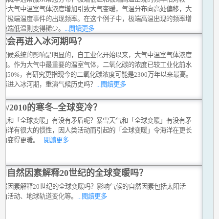
由于大气中温室气体浓度增加引致大气变暖，气温分布向高处偏移，大
变了极端温度事件的出现频率。在这个例子中，极端高温出现的频率增
而极端低温则变得稀少。
...閱讀更多
球会再进入冰河期吗？
对气候系统的影响是明显的，自工业化开始以来，大气中温室气体浓度
增加。作为大气中最重要的温室气体，二氧化碳的浓度已较工业化前水
约50%，有研究更指现今的二氧化碳浓度可能是2300万年以来最高。
会再进入冰河期，重演气候历史吗？
...閱讀更多
009/2010的寒冬–全球变冷？
天气和「全球变暖」有没有矛盾呢？暴雪天气和「全球变暖」有没有矛
？海洋有很大的惯性，因人类活动而引起的「全球变暖」令海洋在更长
之内变得更暖。
...閱讀更多
用自然因素解释20世纪的全球变暖吗？
自然因素解释20世纪的全球变暖吗？影响气候的自然因素包括太阳活
火山活动、地球轨道变化等。
...閱讀更多