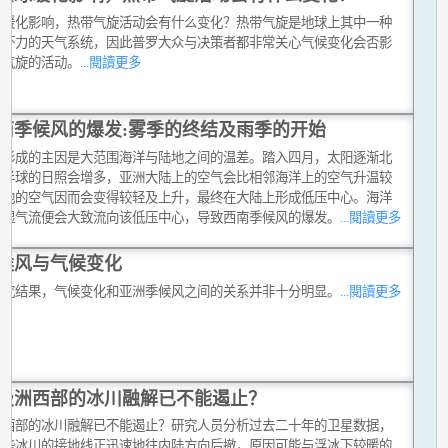
球暖化影响，热带气旋活动会有什么变化？热带气旋是地球上其中一种
破坏力的天气系统，因此普罗大众与决策者都非常关心气候变化会否影
带气旋的活动。
...閱讀更多
南季候风的爆发:雾季的终结及雨季的开始
风形成的主因是大范围海洋与陆地之间的温差。踏入四月，太阳逐渐北
北半球的日照会增多，亚洲大陆上的空气会比相邻海洋上的空气升温较
陆地的空气因而会变得较轻及上升，最终在大陆上形成低压中心。海洋
暖湿气流便会大致流向该低压中心，导致西南季候风的爆发。
...閱讀更多
候风与气候变化
研究结果，气候变化和亚洲季候风之间的关系并非十分明显。
...閱讀更多
极洲西部的冰川融解已不能遏止？
洲西部的冰川融解已不能遏止？研究人员分析过去二十年的卫星数据，
这些冰川的接地线正迅速地往内陆方向后撤，原因可能与浮冰下较暖的