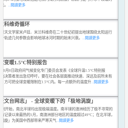
有关。
...閱讀更多
兰科维奇循环
维亚天文学家米卢廷．米兰科维奇在二十世纪初提出地球围绕太阳运行
三个轨迹几何参数会影响地球冰河时期的始末兴衰。
...閱讀更多
球变暖1.5°C特别报告
8年10月8日政府间气候变化专门委员会发表《全球升温1.5°C特别报
，向决策者发出急切呼吁，要在社会各层面推动快速、深远及前所未有
，方可把全球变暖限制在1.5°C内。每一点额外的温度升
...閱讀更多
天文台网志」 - 全球变暖下的「极地涡旋」
19年刚开始，南北半球均出现极端温度。南半球的澳洲经历了极不寻常的
有记录以来最热的1月，南澳洲部分地区的温度超过49°C；在北半球，
地涡旋」为美国中西部带来严寒天气
...閱讀更多