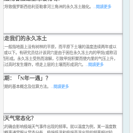
暖化导致俄罗斯西伯利亚勒拿河三角洲的永久冻土融化。
...閱讀更多
偷走我们的永久冻土
冻土一般指地面上没有树林的平原，而平原下土壤的温度连续两年或以
°C 或以下。有研究员估计该洞穴是由于困在永久冻土内的甲烷(或称沼
爆发而形成。永久冻土受热而溶解，引致甲烷积聚而使内里的气压上升，
气压过高时发生爆炸，喷走上层的土壤而形成洞穴。
...閱讀更多
现期：「N年一遇」？
重现期的基本概念及估算方法。
...閱讀更多
端天气常态化？
变化的确会影响极端天气事件出现的频率。就以温度为例，某一温度数
现的概率通常服从常态分布，极端低温和极端高温出现的频率相对较