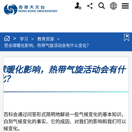
个
语
搜
分
选
人
言
寻
享
单
版
网
站
>
学习
>
教育资源
>
受全球暖化影响，热带气旋活动会有什么变化？
受
球暖化影响，热带气旋活动会有什
全
化？
球
暖
化
月
影
响，
小百科会通过问答形式简明地解说一些气候变化的基本知识，
明白到气候变化的事实、它的成因、对我们的影响和我们可以
热
气候变化。