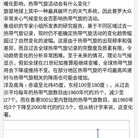
带
球暖化影响，热带气旋活动会有什么变化？
气
气旋是地球上其中一种最具破坏力的天气系统，因此普罗大众
都非常关心气候变化会否影响热带气旋的活动。
旋
气象组织的专家小组所发表的研究报告，基于不同区域过去一
活
的热带气旋记录，现时仍不能确定热带气旋活动的变化趋势幅
动
已超过了自然变化的波幅。这是由于热带气旋的出现频率和强
会
的差异，而且过去全球热带气旋记录的完整度及质素有限，令
活动趋势变化的分析非常困难。至于未来的情况，理论与气候
有
都显示，假如全球在21世纪如推算般继续变暖，全球热带气旋
什
率将会下降或维持不变。在部分地区热带气旋的平均最高风速
么
同时与热带气旋相关的降雨也可能会增加。
平洋及南海﹙赤道至北纬45度，东经100至180度﹚，从过去
变
显示平均每年的热带气旋数目由1960年代的35个，减少至
化？
后的27个。而在香港300公里内登陆的热带气旋数目，由1960年
平均3个下降至2000年代的约2.5个，但从统计学来说，这变化
显著。