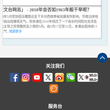
天文台网志」 - 2018年会否如1963年般干旱呢？
上每年5月受到低压槽靠近及下半月西南季候风爆发所影响，华南沿岸地
常开始出现骤雨天气。但本港在2018年经历了一个由长时间阳光充沛及
气主导之异常酷热及少雨的5月。由5月17日至31日，本港出现持续15
热天气
...閱讀更多
关注我们
M5.0+
M6.0+
服务台