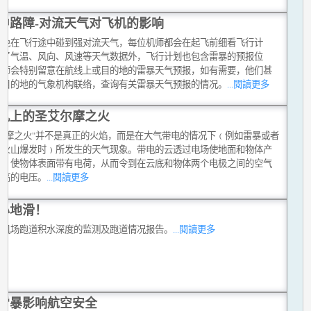
中路障-对流天气对飞机的影响
避免在飞行途中碰到强对流天气，每位机师都会在起飞前细看飞行计
除了气温、风向、风速等天气数据外，飞行计划也包含雷暴的预报位
机师会特别留意在航线上或目的地的雷暴天气预报，如有需要，他们甚
和目的地的气象机构联络，查询有关雷暴天气预报的情况。
...閱讀更多
机上的圣艾尔摩之火
艾尔摩之火"并不是真正的火焰，而是在大气带电的情况下﹙例如雷暴或者
有火山爆发时﹚所发生的天气现象。带电的云透过电场使地面和物体产
应，使物体表面带有电荷，从而令到在云底和物体两个电极之间的空气
很高的电压。
...閱讀更多
心地滑！
中机场跑道积水深度的监测及跑道情况报告。
...閱讀更多
雷暴影响航空安全