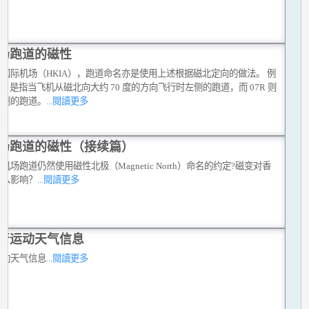
场跑道的磁性
国际机场（HKIA），跑道命名亦是使用上述根据磁北定向的做法。 例
7L 是指当飞机从磁北向大约 70 度的方向飞行时左侧的跑道，而 07R 则
右侧的跑道。
...閱讀更多
场跑道的磁性（接续篇）
机场跑道仍然使用磁性北极（Magnetic North）命名的约定?磁变对香
什么影响？
...閱讀更多
行运动天气信息
运动天气信息
...閱讀更多