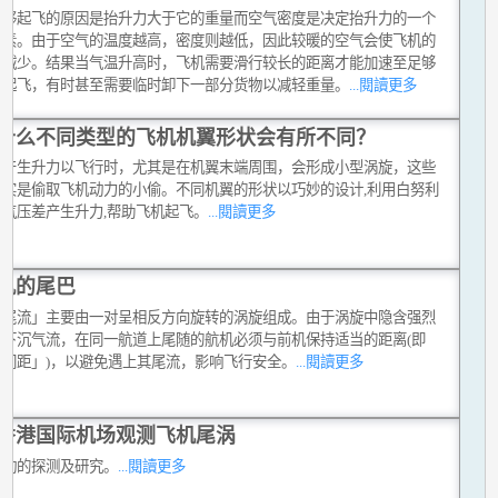
能够起飞的原因是抬升力大于它的重量而空气密度是决定抬升力的一个
因素。由于空气的温度越高，密度则越低，因此较暖的空气会使飞机的
力减少。结果当气温升高时，飞机需要滑行较长的距离才能加速至足够
度起飞，有时甚至需要临时卸下一部分货物以减轻重量。
...閱讀更多
什么不同类型的飞机机翼形状会有所不同？
机产生升力以飞行时，尤其是在机翼末端周围，会形成小型涡旋，这些
其实是偷取飞机动力的小偷。不同机翼的形状以巧妙的设计,利用白努利
的气压差产生升力,帮助飞机起飞。
...閱讀更多
机的尾巴
机尾流」主要由一对呈相反方向旋转的涡旋组成。由于涡旋中隐含强烈
及下沉气流，在同一航道上尾随的航机必须与前机保持适当的距离(即
行间距」)，以避免遇上其尾流，影响飞行安全。
...閱讀更多
香港国际机场观测飞机尾涡
扰动的探测及研究。
...閱讀更多