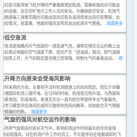
的风切变可能导致飞机升降时严重偏离预定航道。雷暴和强风亦可能会
机场的设施、及在空旷地方工作人员的安全。为确保航空安全，机场气
会就跑道端三海里范围内可能出现风切变及湍流而发出风切变警报；此
会因应情况，就雷暴、地面的强风及阵风发出机场天气警报。
...閱讀更多
间低空急流
低空急流是指晚间大气低层的一道急速气流，通常在晴空无云的晚上出
日落后靠近地面的空气温度下降，低空产生「逆温层」情况，即气温随
度增加而上升，大气的稳定度亦随之而增强，抑制大气的垂直运动。
...閱
多
机升降方向原来会受海风影响
升降时采用的方向，主要视乎当时机场跑道上的风向而定。而位于赤鱲
的香港国际机场三面环海。在日间的时候，机场受日照升温，与西面珠
的温差增加，形成海风。香港天文台一直为航空界提供专业气象服务，
机器学习模型评估海风形成所引致转吹西风的概率，协助航空天气预报
出更精确的判断。
...閱讀更多
带气旋的强风对航空运作的影响
种与热带气旋相关的恶劣天气中，影响机场运作时间最长的往往是强
 机场出现强风，对在机场户外工作的员工，不论是停泊在地面装卸的飞