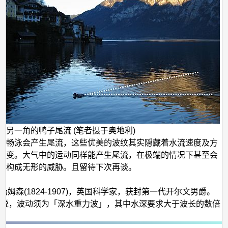
界另一角的鸭子尾流 (笔者摄于奥地利)
面畅泳会产生尾流，这些优美的波纹其实隠藏着水流速度及方
转变。大气中的运动同样能产生尾流，在极端的情况下甚至会
降构成无形的威胁。且留待下次再谈。
廉 • 汤姆森(1824-1907)，英国科学家，获封第一代开尔文男爵。
严格来说，波动须为「深水重力波」，其中水深要求大于波长的数倍