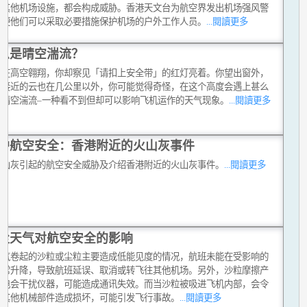
是其他机场设施，都会构成威胁。香港天文台为航空界发出机场强风警
以便他们可以采取必要措施保护机场的户外工作人员。
...閱讀更多
么是晴空湍流？
正在高空翱翔，你却察见「请扣上安全带」的红灯亮着。你望出窗外，
最接近的云也在几公里以外，你可能觉得奇怪，在这个高度会遇上甚么
是晴空湍流–一种看不到但却可以影响飞机运作的天气现象。
...閱讀更多
护航空安全：香港附近的火山灰事件
火山灰引起的航空安全威胁及介绍香港附近的火山灰事件。
...閱讀更多
尘天气对航空安全的影响
天气卷起的沙粒或尘粒主要造成低能见度的情况，航班未能在受影响的
正常升降，导致航班延误、取消或转飞往其他机场。另外，沙粒摩擦产
静电会干扰仪器，可能造成通讯失效。而当沙粒被吸进飞机内部，会令
或其他机械部件造成损坏，可能引发飞行事故。
...閱讀更多