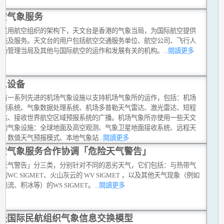
空气象服务
际民用航空组织的架构下，天文台是香港的气象当局，为国际航空提供
设施及服务。天文台的用户包括航空交通服务单位、航空公司、飞行人
机场管理当局及其他与国际航空的运作和发展有关的机构。
...閱讀更多
象设备
台有一系列先进的机场气象设施以支持机场气象所的运作，包括：机场
观测系统、气象数据处理系统、机场多普勒天气雷达、激光雷达、短程
雷达、接收世界航空区域预报系统的广播。机场气象所亦使用一些天文
他的气象设施：全球地面及高空观测、气象卫星地面接收系统、远程天
达、数值天气预报模式、本地气象站
...閱讀更多
空气象服务合作协调「危险天气警告」
险天气警告」分三类，分别针对不同的恶劣天气，它们包括：与热带气
的WC SIGMET、火山灰云的 WV SIGMET ，以及其他天气现象（例如
湍流、积冰等）的WS SIGMET。
...閱讀更多
谈国际民航组织气象信息交换模型