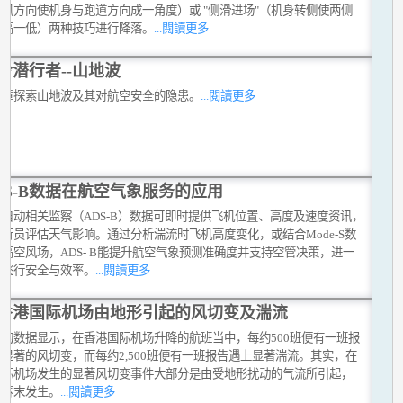
向风方向使机身与跑道方向成一角度）或 "侧滑进场"（机身转侧使两侧
一高一低）两种技巧进行降落。
...閱讀更多
岭潜行者--山地波
文章探索山地波及其对航空安全的隐患。
...閱讀更多
DS-B数据在航空气象服务的应用
式自动相关监察（ADS-B）数据可即时提供飞机位置、高度及速度资讯，
行员评估天气影响。通过分析湍流时飞机高度变化，或结合Mode-S数
高空风场，ADS- B能提升航空气象预测准确度并支持空管决策，进一
化飞行安全与效率。
...閱讀更多
香港国际机场由地形引起的风切变及湍流
台的数据显示，在香港国际机场升降的航班当中，每约500班便有一班报
显著的风切变，而每约2,500班便有一班报告遇上显著湍流。其实，在
国际机场发生的显著风切变事件大部分是由受地形扰动的气流所引起，
在春末发生。
...閱讀更多