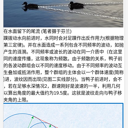
子在水面留下的尾流 (笔者摄于芬兰)
足蹼拨动水向前进时，水同时会对足蹼作出反作用力(根据物理
顿第三定律)。并在水面造成一系列包含不同频率的波动，如抛
里产生的涟漪。不同频率或波长的波动在同一介质中（在这里
不同的速度传播，这现象称为频散。由于频散的关系，鸭子前
起的各波动群组会以不同的速度移动。由于不同频率的波动互
产生叠加或抵消作用，整个群组的主体会以一个群体速度(简称
)前进，波纹因而出现(见图二实线部分)。当鸭子前进时，会不
纹，若在足够水深情况2，群速刚好是波速的一半，利用几何
可以算出角度的最大值约为19.5度。这就是波纹走向与鸭子移
间夹角的上限。