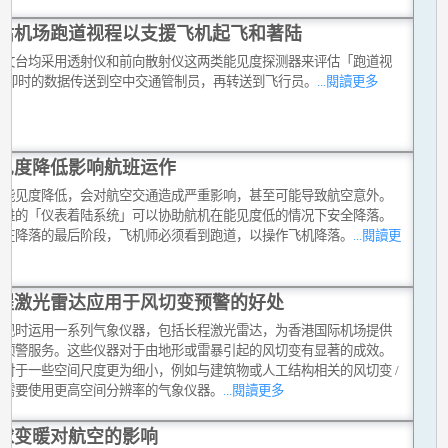
估机场跑道视程以支援飞机起飞和著陆
天文台均采用透射仪和前向散射仪这两类能见度探测器来评估「跑道视
,将即时的数据传送到空中交通管制员，再转送到飞行员。
...閱讀更多
见度降低影响航班运作
令能见度降低，会对航空交通造成严重影响，甚至可能导致航空意外。
先进的「仪表着陆系统」可以协助航机在能见度低的情况下安全降落。
般在降落的最后阶段，飞机师必须看到跑道，以操作飞机降落。
...閱讀更
程激光雷达应用于风切变预警的好处
台现时运用一系列气象仪器，包括长程激光雷达，为香港国际机场提供
变预警服务。这些仪器对于由地形或雷暴引起的风切变有显著的成效。
，对于一些空间尺度更为细小，例如与建筑物或人工结构相关的风切变 /
，需要使用更高空间分辨率的气象仪器。
...閱讀更多
球变暖对航空的影响