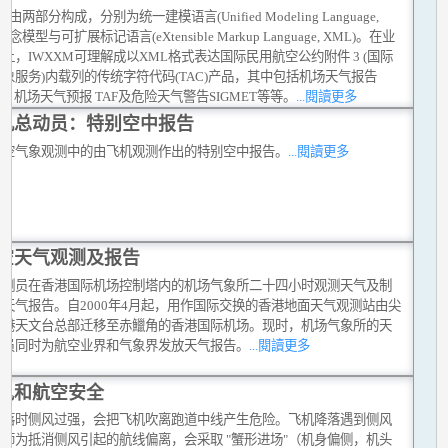
M由两部分构成，分别为统一建模语言(Unified Modeling Language,
概念模型与可扩展标记语言(eXtensible Markup Language, XML)。在业
上，IWXXM可理解成以XML格式表达国际民用航空公约附件 3 (国际
象服务)内载列的传统字符代码(TAC)产品，其中包括机场天气报告
AR, 机场天气预报 TAF及危险天气警告SIGMET等等。
...閱讀更多
机总动员：特别空中报告
航空气象观测中的由飞机观测作出的特别空中报告。
...閱讀更多
空天气观测及报告
观测员在香港国际机场控制塔内的机场气象所二十四小时观测天气及制
天气报告。自2000年4月起，用作国际交换的香港地面天气观测站由尖
香港天文台总部迁移至赤鱲角的香港国际机场。现时，机场气象所的天
测员同时为航空业界和气象界发放天气报告。
...閱讀更多
风和航空安全
降落时侧风过强，会把飞机吹离跑道中线产生危险。飞机降落遇到侧风
机师为抵消侧风引起的航线偏离，会采取 "蟹形进场"（机身偏侧，机头