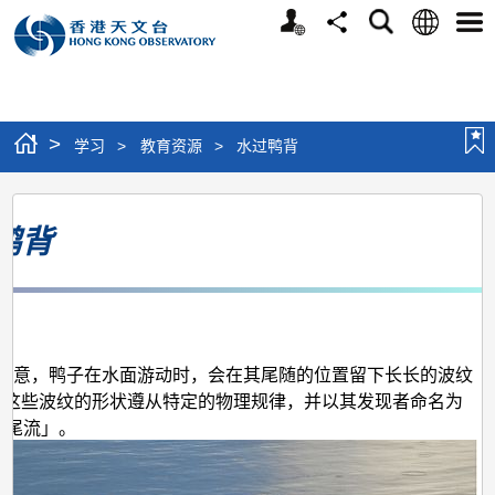
个
语
搜
分
选
人
言
寻
享
单
版
网
站
>
学习
>
教育资源
>
水过鸭背
水
鸭背
过
鸭
背
月
留意，鸭子在水面游动时，会在其尾随的位置留下长长的波纹
)? 这些波纹的形状遵从特定的物理规律，并以其发现者命名为
1尾流」。