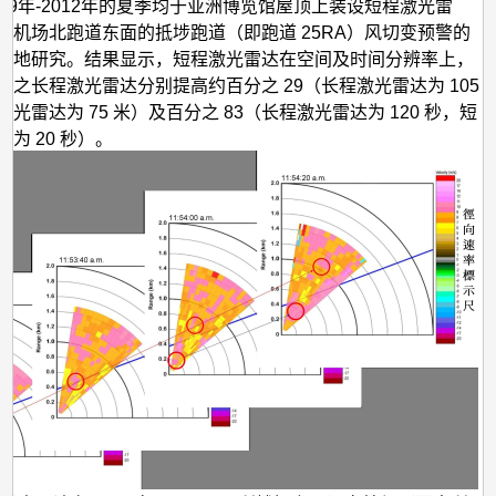
于
009年-2012年的夏季均于亚洲博览馆屋顶上装设短程激光雷
强机场北跑道东面的抵埗跑道（即跑道 25RA）风切变预警的
风
实地研究。结果显示，短程激光雷达在空间及时间分辨率上，
切
用之长程激光雷达分别提高约百分之 29（长程激光雷达为 105
变
光雷达为 75 米）及百分之 83（长程激光雷达为 120 秒，短
预
为 20 秒）。
警
的
好
处