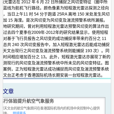
激光雷达在 2012 年 6 月 22 日所捕捉之风切变特征（圈中所
中蓝线为航机飞行路径。颜色像素为短程激光雷达探测之径向
，当日上午11 时 54 分于跑道 25RA 离地 150 米处发生风切
增加 15 海浬。是次风切变为风切变及湍流预警系统所漏报。
实地研究期间，曾对利用短程激光雷达预警风切变的算法作出
。过去四个夏季在2009年-2012年的研究结果显示，使用短程
，对基于飞行员报告之风切变的成功捕捉率带来约百分之 11
在总共 240 次风切变报告中，加入短程激光雷达后能成功捕捉
次，而天文台现行之风切变及湍流预警系统则能捕捉 193 次）。同
警时间相应增加百分之 13。此外，短程激光雷达亦展现了新的
侦测现行的风切变及湍流预警系统中所未见的风切变特征。图
变案例，正为短程激光雷达成功捕捉而风切变及湍流预警系统
天文台正考虑于香港国际机场长期安装一台短程激光雷达。
关文章
飞行体验提升航空气象服务
讲述天文台的航空气象顾问在香港国际机场内的机场中央控制中心提供
同服务。
...閱讀更多