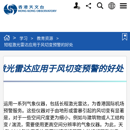
个
语
搜
分
选
人
言
寻
享
单
版
网
站
>
学习
>
教育资源
>
短程激光雷达应用于风切变预警的好处
短
激光雷达应用于风切变预警的好处
程
激
光
月
雷
达
时运用一系列气象仪器，包括长程激光雷达，为香港国际机场
变预警服务。这些仪器对于由地形或雷暴引起的风切变有显著
应
可是，对于一些空间尺度更为细小，例如与建筑物或人工结构
用
切变 / 湍流，需要使用更高空间分辨率的气象仪器。为此，天