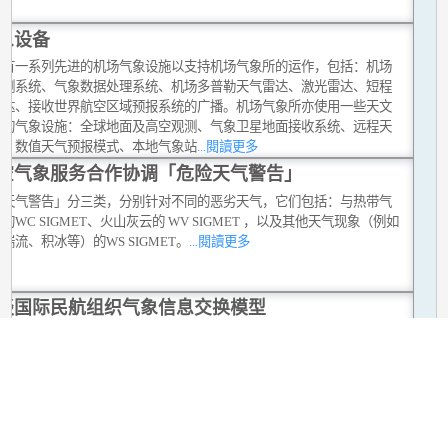
象设备
台有一系列先进的机场气象设施以支持机场气象所的运作，包括：机场
观测系统、气象数据处理系统、机场多普勒天气雷达、激光雷达、短程
雷达、接收世界航空区域预报系统的广播。机场气象所亦使用一些天文
他的气象设施：全球地面及高空观测、气象卫星地面接收系统、远程天
达、数值天气预报模式、本地气象站
...閱讀更多
空气象服务合作协调「危险天气警告」
险天气警告」分三类，分别针对不同的恶劣天气，它们包括：与热带气
的WC SIGMET、火山灰云的 WV SIGMET ，以及其他天气现象（例如
湍流、积冰等）的WS SIGMET。
...閱讀更多
谈国际民航组织气象信息交换模型
M由两部分构成，分别为统一建模语言(Unified Modeling Language,
概念模型与可扩展标记语言(eXtensible Markup Language, XML)。在业
上，IWXXM可理解成以XML格式表达国际民用航空公约附件 3 (国际
象服务)内载列的传统字符代码(TAC)产品，其中包括机场天气报告
AR, 机场天气预报 TAF及危险天气警告SIGMET等等。
...閱讀更多
机总动员：特别空中报告