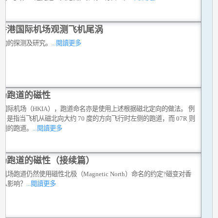
香港国际机场观测飞机尾涡
扰动的探测及研究。
...閱讀更多
场跑道的磁性
国际机场（HKIA），跑道命名亦是使用上述根据磁北定向的做法。 例
7L 是指当飞机从磁北向大约 70 度的方向飞行时左侧的跑道，而 07R 则
右侧的跑道。
...閱讀更多
场跑道的磁性（接续篇）
机场跑道仍然使用磁性北极（Magnetic North）命名的约定?磁变对香
什么影响？
...閱讀更多