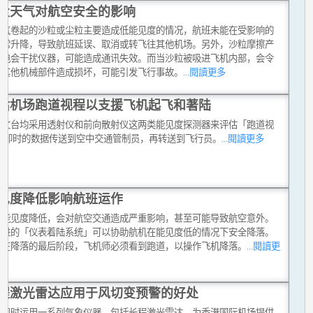
尘天气对航空安全的影响
天气卷起的沙粒或尘粒主要造成低能见度的情况，航班未能在受影响的
正常升降，导致航班延误、取消或转飞往其他机场。另外，沙粒摩擦产
静电会干扰仪器，可能造成通讯失效。而当沙粒被吸进飞机内部，会令
或其他机械部件造成损坏，可能引发飞行事故。
...閱讀更多
估机场跑道视程以支援飞机起飞和著陆
天文台均采用透射仪和前向散射仪这两类能见度探测器来评估「跑道视
,将即时的数据传送到空中交通管制员，再转送到飞行员。
...閱讀更多
见度降低影响航班运作
令能见度降低，会对航空交通造成严重影响，甚至可能导致航空意外。
先进的「仪表着陆系统」可以协助航机在能见度低的情况下安全降落。
般在降落的最后阶段，飞机师必须看到跑道，以操作飞机降落。
...閱讀更
程激光雷达应用于风切变预警的好处
台现时运用一系列气象仪器，包括长程激光雷达，为香港国际机场提供