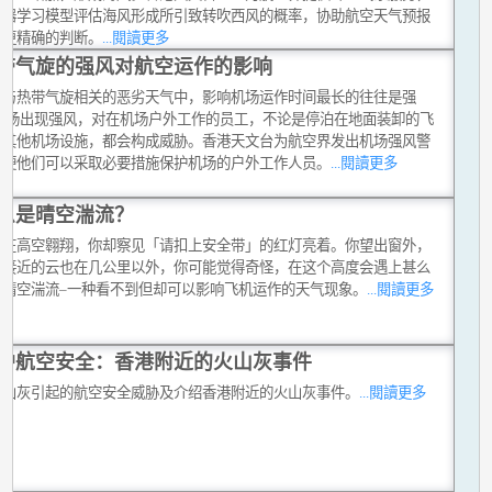
机器学习模型评估海风形成所引致转吹西风的概率，协助航空天气预报
出更精确的判断。
...閱讀更多
带气旋的强风对航空运作的影响
种与热带气旋相关的恶劣天气中，影响机场运作时间最长的往往是强
 机场出现强风，对在机场户外工作的员工，不论是停泊在地面装卸的飞
是其他机场设施，都会构成威胁。香港天文台为航空界发出机场强风警
以便他们可以采取必要措施保护机场的户外工作人员。
...閱讀更多
么是晴空湍流？
正在高空翱翔，你却察见「请扣上安全带」的红灯亮着。你望出窗外，
最接近的云也在几公里以外，你可能觉得奇怪，在这个高度会遇上甚么
是晴空湍流–一种看不到但却可以影响飞机运作的天气现象。
...閱讀更多
护航空安全：香港附近的火山灰事件
火山灰引起的航空安全威胁及介绍香港附近的火山灰事件。
...閱讀更多