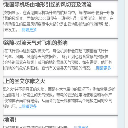
香港国际机场由地形引起的风切变及湍流
台的数据显示，在香港国际机场升降的航班当中，每约500班便有一班报
显著的风切变，而每约2,500班便有一班报告遇上显著湍流。其实，在
国际机场发生的显著风切变事件大部分是由受地形扰动的气流所引起，
在春末发生。
...閱讀更多
中路障-对流天气对飞机的影响
避免在飞行途中碰到强对流天气，每位机师都会在起飞前细看飞行计
除了气温、风向、风速等天气数据外，飞行计划也包含雷暴的预报位
机师会特别留意在航线上或目的地的雷暴天气预报，如有需要，他们甚
和目的地的气象机构联络，查询有关雷暴天气预报的情况。
...閱讀更多
机上的圣艾尔摩之火
艾尔摩之火"并不是真正的火焰，而是在大气带电的情况下﹙例如雷暴或者
有火山爆发时﹚所发生的天气现象。带电的云透过电场使地面和物体产
应，使物体表面带有电荷，从而令到在云底和物体两个电极之间的空气
很高的电压。
...閱讀更多
心地滑！
中机场跑道积水深度的监测及跑道情况报告。
...閱讀更多