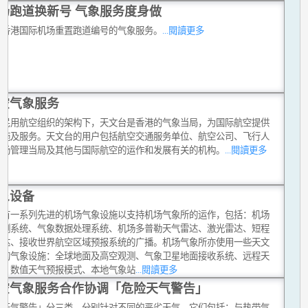
场跑道换新号 气象服务度身做
合香港国际机场重置跑道编号的气象服务。
...閱讀更多
空气象服务
际民用航空组织的架构下，天文台是香港的气象当局，为国际航空提供
设施及服务。天文台的用户包括航空交通服务单位、航空公司、飞行人
机场管理当局及其他与国际航空的运作和发展有关的机构。
...閱讀更多
象设备
台有一系列先进的机场气象设施以支持机场气象所的运作，包括：机场
观测系统、气象数据处理系统、机场多普勒天气雷达、激光雷达、短程
雷达、接收世界航空区域预报系统的广播。机场气象所亦使用一些天文
他的气象设施：全球地面及高空观测、气象卫星地面接收系统、远程天
达、数值天气预报模式、本地气象站
...閱讀更多
空气象服务合作协调「危险天气警告」
险天气警告」分三类，分别针对不同的恶劣天气，它们包括：与热带气