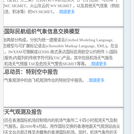
的WC SIGMET、火山灰云的 WV SIGMET ，以及其他天气现象（例如
湍流、积冰等）的WS SIGMET。
...閱讀更多
谈国际民航组织气象信息交换模型
M由两部分构成，分别为统一建模语言(Unified Modeling Language,
概念模型与可扩展标记语言(eXtensible Markup Language, XML)。在业
上，IWXXM可理解成以XML格式表达国际民用航空公约附件 3 (国际
象服务)内载列的传统字符代码(TAC)产品，其中包括机场天气报告
AR, 机场天气预报 TAF及危险天气警告SIGMET等等。
...閱讀更多
机总动员：特别空中报告
航空气象观测中的由飞机观测作出的特别空中报告。
...閱讀更多
空天气观测及报告
观测员在香港国际机场控制塔内的机场气象所二十四小时观测天气及制
天气报告。自2000年4月起，用作国际交换的香港地面天气观测站由尖
香港天文台总部迁移至赤鱲角的香港国际机场。现时，机场气象所的天