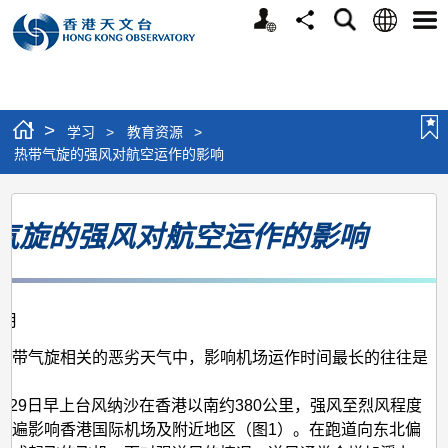
个
语
搜
分
选
人
言
寻
享
单
版
网
站
>
学习
>
教育资源
>
热带气旋的强风对航空运作的影响
热
气旋的强风对航空运作的影响
带
气
旋
2月
的
强
热带气旋相关的恶劣天气中，影响机场运作时间最长的往往是
风
年9月29日早上台风纳沙在香港以南约380公里，强风至烈风程度
对
普遍影响香港国际机场及附近地区（图1）。在跑道向东北偏