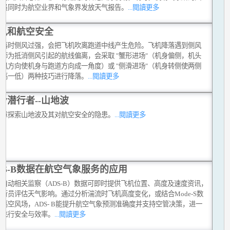
测员同时为航空业界和气象界发放天气报告。
...閱讀更多
风和航空安全
降落时侧风过强，会把飞机吹离跑道中线产生危险。飞机降落遇到侧风
机师为抵消侧风引起的航线偏离，会采取 "蟹形进场"（机身偏侧，机头
向风方向使机身与跑道方向成一角度）或 "侧滑进场"（机身转侧使两侧
一高一低）两种技巧进行降落。
...閱讀更多
岭潜行者--山地波
文章探索山地波及其对航空安全的隐患。
...閱讀更多
DS-B数据在航空气象服务的应用
式自动相关监察（ADS-B）数据可即时提供飞机位置、高度及速度资讯，
行员评估天气影响。通过分析湍流时飞机高度变化，或结合Mode-S数
高空风场，ADS- B能提升航空气象预测准确度并支持空管决策，进一
化飞行安全与效率。
...閱讀更多