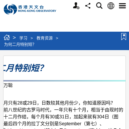
个
语
搜
分
选
人
言
寻
享
单
版
网
站
>
学习
>
教育资源
>
为何二月特别短？
为
二月特别短？
何
二
月
周万聪
月
特
别
二月只有28或29日，日数较其他月份少，你知道原因吗？
元前八世纪的古罗马时代，一年只有十个月，相当于由现时的
短？
，十二月作结，每个月有30或31日，加起来就有304日（图
中最后四个月的拉丁文分别是September（第七）、