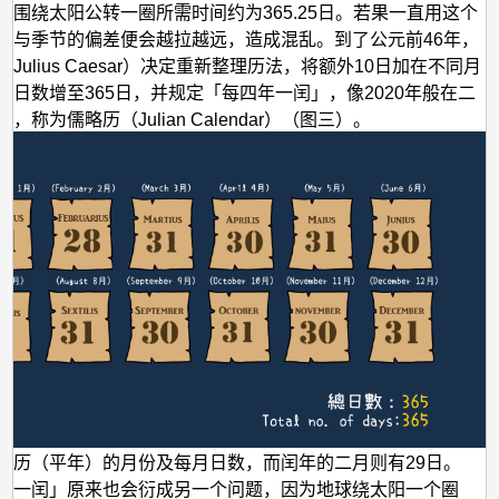
球围绕太阳公转一圈所需时间约为365.25日。若果一直用这个
份与季节的偏差便会越拉越远，造成混乱。到了公元前46年，
Julius Caesar）决定重新整理历法，将额外10日加在不同月
年日数增至365日，并规定「每四年一闰」，像2020年般在二
，称为儒略历（Julian Calendar）（图三）。
略历（平年）的月份及每月日数，而闰年的二月则有29日。
年一闰」原来也会衍成另一个问题，因为地球绕太阳一个圈