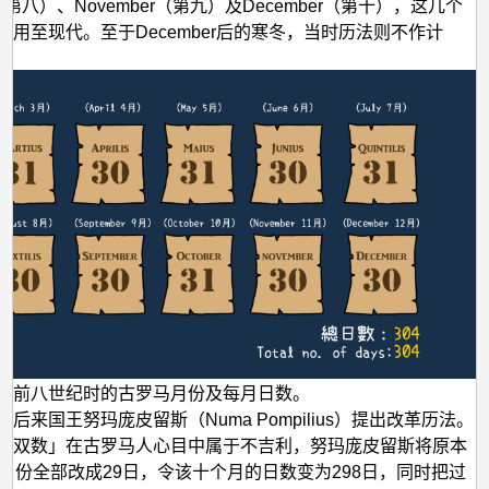
er（第八）、November（第九）及December（第十），这几个
沿用至现代。至于December后的寒冬，当时历法则不作计
元前八世纪时的古罗马月份及每月日数。
后来国王努玛庞皮留斯（Numa Pompilius）提出改革历法。
「双数」在古罗马人心目中属于不吉利，努玛庞皮留斯将原本
的月份全部改成29日，令该十个月的日数变为298日，同时把过