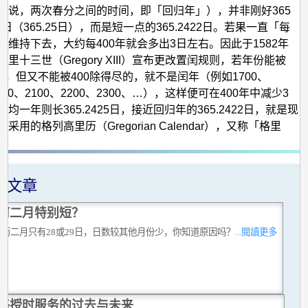
地说，两次春分之间的时间，即「回归年」），并非刚好365
 日（365.25日），而是短一点的365.2422日。若果一直「每
」维持下去，大约每400年就会多出3日左右。因此于1582年
里十三世（Gregory XIII）宣布更改置闰规则，若年份能被
得尽，但又不能被400除得尽的，就不是闰年（例如1700、
1900、2100、2200、2300、…），这样便可在400年中减少3
均一年则长365.2425日，接近回归年的365.2422日，就是现
采用的格列高里历（Gregorian Calendar），又称「格里
关文章
何二月特别短？
公历二月只有28或29日，日数较其他月份少，你知道原因吗？
...閱讀更多
络授时服务的过去与未来