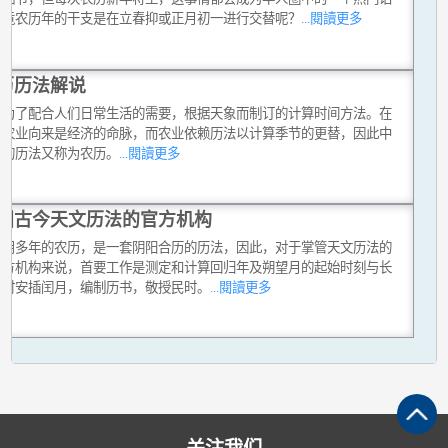
究竟农历年的干支是在立春抑或正月初一进行交替呢？
...閱讀更多
历历法解说
是为了配合人们日常生活的需要，根据天象而制订的计算时间方法。在
，农业向来是经济的命脉，而农业依赖历法以计算季节的更替，因此中
用的历法又称为农历。
...閱讀更多
国古今天文历法的官方机构
沿用多年的农历，是一套阴阳合历的历法，因此，对于掌管天文历法的
官方机构来说，首要工作是测定和计算回归年及朔望月的起始时刻与长
适时安插闰月，编制历书，敬授民时。
...閱讀更多