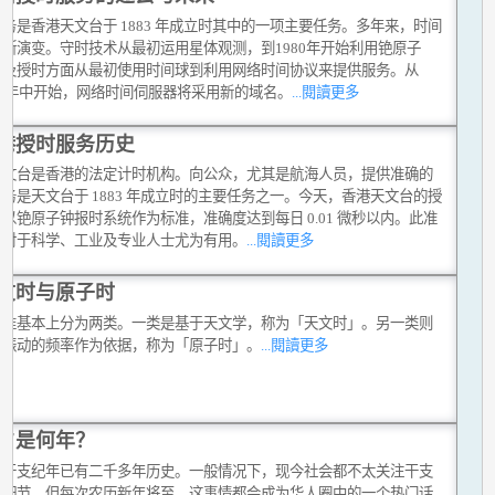
务是香港天文台于 1883 年成立时其中的一项主要任务。多年来，时间
不断演变。守时技术从最初运用星体观测，到1980年开始利用铯原子
以及授时方面从最初使用时间球到利用网络时间协议来提供服务。从
2年年中开始，网络时间伺服器将采用新的域名。
...閱讀更多
港授时服务历史
天文台是香港的法定计时机构。向公众，尤其是航海人员，提供准确的
务是天文台于 1883 年成立时的主要任务之一。今天，香港天文台的授
以铯原子钟报时系统作为标准，准确度达到每日 0.01 微秒以内。此准
，对于科学、工业及专业人士尤为有用。
...閱讀更多
文时与原子时
标准基本上分为两类。一类是基于天文学，称为「天文时」。另一类则
子振动的频率作为依据，称为「原子时」。
...閱讀更多
夕是何年？
以干支纪年已有二千多年历史。一般情况下，现今社会都不太关注干支
的细节，但每次农历新年将至，这事情都会成为华人圈中的一个热门话