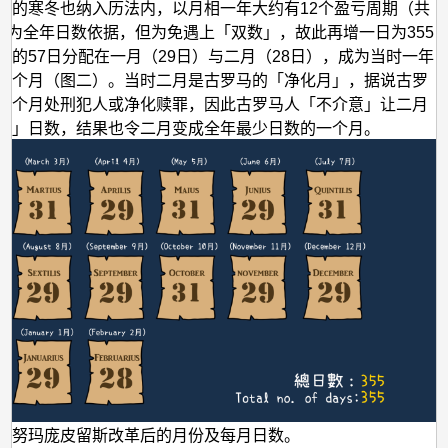
数的寒冬也纳入历法内，以月相一年大约有12个盈亏周期（共
日）为全年日数依据，但为免遇上「双数」，故此再增一日为355
上的57日分配在一月（29日）与二月（28日），成为当时一年
两个月（图二）。当时二月是古罗马的「净化月」，据说古罗
这个月处刑犯人或净化赎罪，因此古罗马人「不介意」让二月
数」日数，结果也令二月变成全年最少日数的一个月。
王努玛庞皮留斯改革后的月份及每月日数。