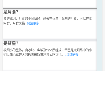
么是月食？
，月食的成因，月食的不同阶段，过去在香港可观测的月食，可以在本
到的月食，月食之最
...閱讀更多
么是彗星？
是比较细小的星体，由冰块、尘埃及气体所组成。彗星是太阳系中的小
，它们以偏心率较大的椭圆形轨道环绕太阳运行。
...閱讀更多
星和流星雨
是星际尘粒或流星体以高速进入大气层时，与大气层摩擦燃烧而产生的
。有时天空中会出现多颗轨迹相近的流星，称为流星雨。 这些流星产生
空中的相同地方。一般来说，流星雨会维持几小时至几天左右，而且每
现，虽然每年的流星数目会有所不同。
...閱讀更多