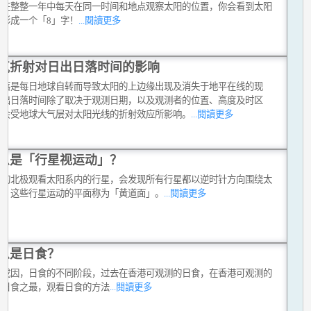
你在整整一年中每天在同一时间和地点观察太阳的位置，你会看到太阳
置形成一个「8」字！
...閱讀更多
气折射对日出日落时间的影响
日落是每日地球自转而导致太阳的上边缘出现及消失于地平在线的现
日出日落时间除了取决于观测日期，以及观测者的位置、高度及时区
亦会受地球大气层对太阳光线的折射效应所影响。
...閱讀更多
么是「行星视运动」？
球的北极观看太阳系内的行星，会发现所有行星都以逆时针方向围绕太
转，这些行星运动的平面称为「黄道面」。
...閱讀更多
么是日食？
的成因，日食的不同阶段，过去在香港可观测的日食，在香港可观测的
，日食之最，观看日食的方法
...閱讀更多