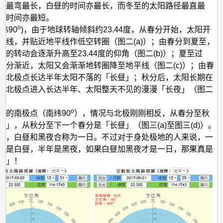
径最弯最长，白昼的时间亦最长，而冬至的太阳路径最直最
的时间亦最短。
o
纬90
)，由于地球转轴倾斜约23.44度，从春分开始，太阳开
平线，并贴近地平线作低空转圈（图二(a)）；由春分到夏至，
中的转动会逐渐升高至23.44度的仰角（图二(b)）；夏至过
秋分渐近，太阳又会渐渐地转圈降至地平线（图二(c)）；由春
是北极点长达半年太阳不落的「长昼」；秋分后，太阳长期在
，北极点进入长达半年、太阳整天不见的漫漫「长夜」（图二
o
端的南极点（南纬90
），情况与北极刚刚相反，从春分至秋
夜」，从秋分至下一个春分是「长昼」（图三(a)至图三(d)）。
上，白昼和黑夜合称为一日。不过对于身处极地的人来说，一
年是白昼，半年是黑夜，如果白昼加黑夜才是一日，那果真是
年」！