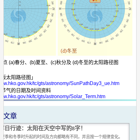
点 (a)春分、(b)夏至、(c)秋分及 (d)冬至的太阳路径图
互动版太阳路径图」
/www.hko.gov.hk/tc/gts/astronomy/SunPathDay3_ue.htm
二十四节气的日期及时间资料
www.hko.gov.hk/tc/gts/astronomy/Solar_Term.htm
关文章
解日行迹：太阳在天空中写的8字！
在夏季和冬季时升起的时间及方向都略有不同，并且按一个规律变化。