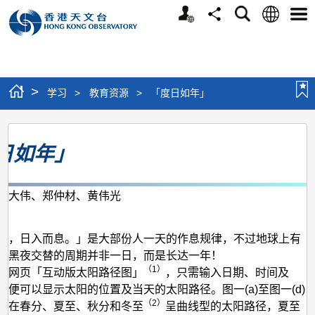
个
语
搜
分
选
人
言
寻
享
单
版
网
站
>
学习
>
教育资源
>
「度日如年」
「度
日如年」
日
如
年」
许大伟、郑仲材、黄伟光
月
作，日入而息。」是大部份人一天的作息规律，不过地球上有
天黑夜交替的周期并非一日，而是长达一年！
（1）
台网页「互动版太阳路径图」
，只需输入日期、时间及
，便可以显示太阳的位置及当天的太阳路径。图一(a)至图一(d)
（2）
港在春分、夏至、秋分和冬至
呈曲线型的太阳路径，夏至