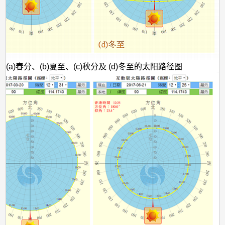
 (a)春分、(b)夏至、(c)秋分及 (d)冬至的太阳路径图