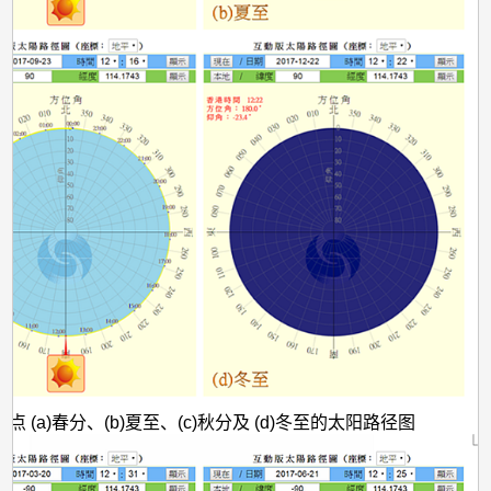
点 (a)春分、(b)夏至、(c)秋分及 (d)冬至的太阳路径图