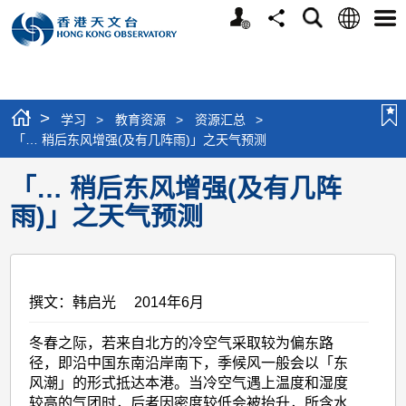
个
语
搜
分
选
人
言
寻
享
单
版
网
站
>
学习
>
教育资源
>
资源汇总
>
「… 稍后东风增强(及有几阵雨)」之天气预测
「… 稍后东风增强(及有几阵
雨)」之天气预测
撰文：韩启光 2014年6月
冬春之际，若来自北方的冷空气采取较为偏东路
径，即沿中国东南沿岸南下，季候风一般会以「东
风潮」的形式抵达本港。当冷空气遇上温度和湿度
较高的气团时，后者因密度较低会被抬升，所含水