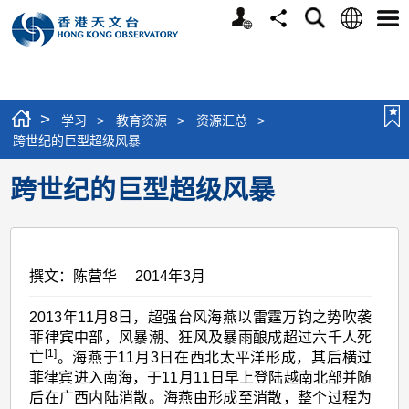
个
语
搜
分
选
人
言
寻
享
单
版
网
站
>
学习
>
教育资源
>
资源汇总
>
跨世纪的巨型超级风暴
跨世纪的巨型超级风暴
撰文：陈营华 2014年3月
2013年11月8日，超强台风海燕以雷霆万钧之势吹袭
菲律宾中部，风暴潮、狂风及暴雨酿成超过六千人死
[1]
亡
。海燕于11月3日在西北太平洋形成，其后横过
菲律宾进入南海，于11月11日早上登陆越南北部并随
后在广西内陆消散。海燕由形成至消散，整个过程为