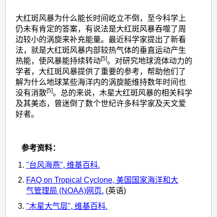
大红斑风暴为什么能长时间屹立不倒，至今科学上
仍未有肯定的答案，有说法是大红斑风暴吞噬了周
边较小的涡旋来补充能量。最近科学家提出了新看
法，就是大红斑风暴内部较热气体的垂直运动产生
[5]
热能，使风暴能持续转动
。对研究地球流体动力的
学者，大红斑风暴提供了重要的参考，帮助他们了
解为什么地球某些海洋内的涡旋能维持数年时间也
[5]
没有消散
。总的来说，木星大红斑风暴的相关科学
及其美态，曾迷倒了数个世纪许多科学家及天文爱
好者。
参考资料：
"台风海燕", 维基百科.
FAQ on Tropical Cyclone, 美国国家海洋和大
气管理局 (NOAA)网页.
(英语)
"木星大气层", 维基百科.