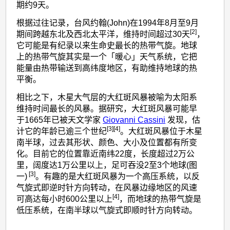
期约9天。
根据过往记录，台风约翰(John)在1994年8月至9月
[2]
期间跨越东北及西北太平洋，维持时间超过30天
，
它可能是有纪录以来生命史最长的热带气旋。地球
上的热带气旋其实是一个「暖心」天气系统，它把
能量由热带输送到高纬度地区，有助维持地球的热
平衡。
相比之下，木星大气层的大红斑风暴被喻为太阳系
维持时间最长的风暴。据研究，大红斑风暴可能早
于1665年已被天文学家
Giovanni Cassini
发现，估
[3][4]
计它的年龄已逾三个世纪
。大红斑风暴位于木星
南半球，过去其形状、颜色、大小及位置都有所变
化。目前它的位置靠近南纬22度，长度超过2万公
里，阔度达1万公里以上，足可吞没2至3个地球(图
[3]
一)
。有趣的是大红斑风暴为一个高压系统，以反
气旋式即逆时针方向转动，在风暴边缘地区的风速
[4]
可高达每小时600公里以上
，而地球的热带气旋是
低压系统，在南半球以气旋式即顺时针方向转动。