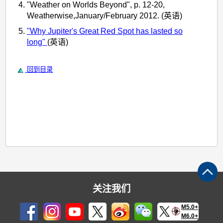
"Weather on Worlds Beyond", p. 12-20,
Weatherwise,January/February 2012. (英语)
"Why Jupiter's Great Red Spot has lasted so
long"
(英语)
回到目录
关注我们
M5.0+
M6.0+