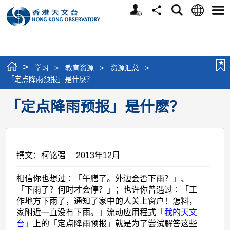
个
语
搜
分
选
人
言
寻
享
单
版
网
站
>
学习
>
教育资源
>
资源汇总
>
「定点降雨预报」是什麽？
「定点降雨预报」是什麽？
撰文：柯铭强 2013年12月
相信你也想过︰「午膳了。外边会否下雨？」、
「下雨了？何时才会停？」；也许你曾遇过︰「工
作地方下雨了，通知了家中的人关上窗户！怎料，
家附近一直没有下雨。」流动应用程式
「我的天文
台」
上的「定点降雨预报」就是为了尝试解答这些