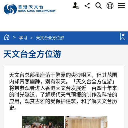
个
语
搜
分
选
人
言
寻
享
单
版
网
站
>
学习
>
天文台全方位游
天文台全方位游
天文台总部虽座落于繁嚣的尖沙咀区，但其范围
内却青葱幽静，别有洞天。「天文台全方位游」
将带参观者进入香港天文台发展近一百四十年来
的时光隧道，了解现代天气预报的制作及科技的
应用，观赏古雅的受保护建筑，和了解天文台历
史。