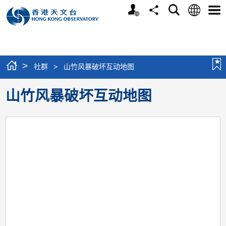
个
语
搜
分
选
人
言
寻
享
单
版
网
站
>
社群
>
山竹风暴破坏互动地图
山竹风暴破坏互动地图