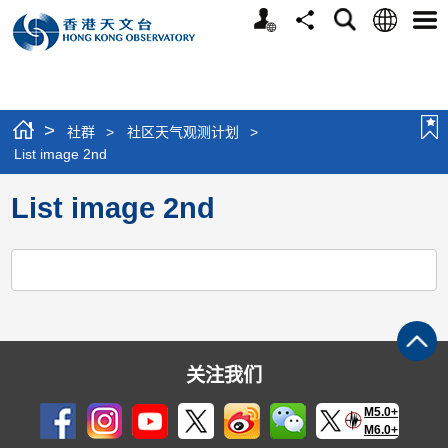
个
语
搜
分
选
人
言
寻
享
单
版
网
站
>
社群
>
社区天气观测计划
>
List image 2nd
List image 2nd
关注我们
M5.0+
M6.0+