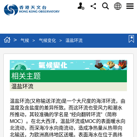
个
语
搜
分
选
人
言
寻
享
单
版
网
站
>
气候
>
气候变化
>
温盐环流
温
盐
环
相关主题
流
温盐环流
温盐环流(又称输送洋流)是一个大尺度的海洋环流，由
温度及含盐度的差异所致。而这环流也受风力和潮水
所推动，其较准确的学名是 “经向翻转环流”（简称
MOC）。在北大西洋，温盐环流或MOC的表面暖水向
北流动，而深海冷水向南流动，造成净热量从热带向
北输送，为欧洲高纬地区送暖。表面海水在位于高纬