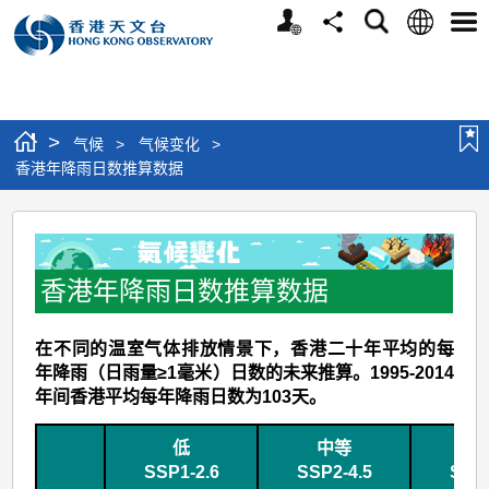
个
语
搜
分
选
人
言
寻
享
单
版
网
站
>
气候
>
气候变化
>
香港年降雨日数推算数据
香
港
年
香港年降雨日数推算数据
降
在不同的温室气体排放情景下，香港二十年平均的每
雨
年降雨（日雨量≥1毫米）日数的未来推算。1995-2014
日
年间香港平均每年降雨日数为103天。
数
低
中等
推
SSP1-2.6
SSP2-4.5
SSP3