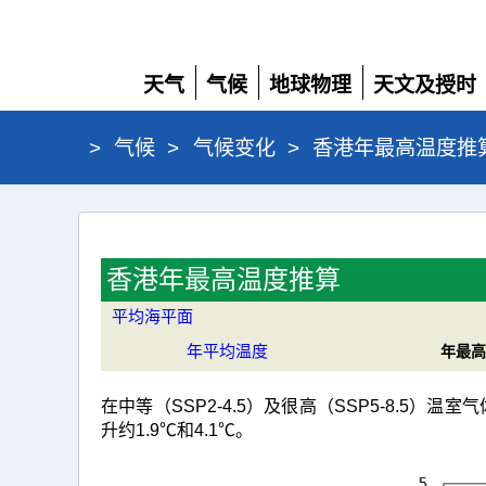
天气
气候
地球物理
天文及授时
展
展
展
展
开
开
开
开
>
气候
>
气候变化
>
香港年最高温度推
香
港
香港年最高温度推算
年
平均海平面
最
年平均温度
年最高
高
温
在中等（SSP2-4.5）及很高（SSP5-8.5）温
度
升约1.9℃和4.1℃。
推