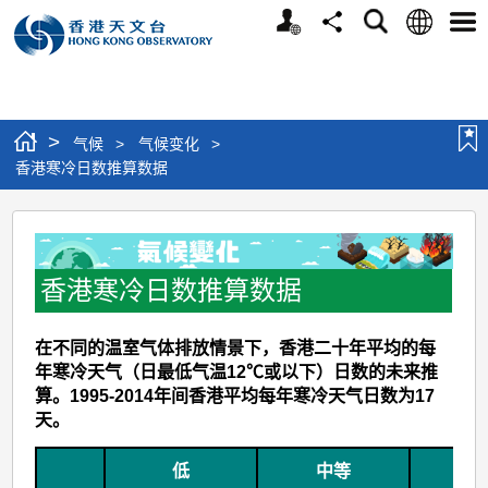
个
语
搜
分
选
人
言
寻
享
单
版
网
站
>
气候
>
气候变化
>
香港寒冷日数推算数据
香
港
寒
香港寒冷日数推算数据
冷
在不同的温室气体排放情景下，香港二十年平均的每
日
年寒冷天气（日最低气温12℃或以下）日数的未来推
数
算。1995-2014年间香港平均每年寒冷天气日数为17
推
天。
算
低
中等