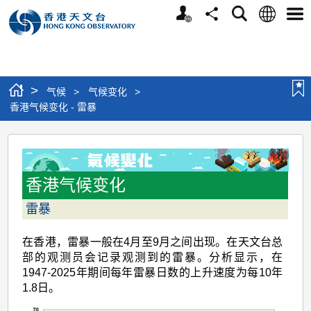
个
语
搜
分
选
人
言
寻
享
单
版
网
站
>
气候
>
气候变化
>
香港气候变化 - 雷暴
香
港
气
香港气候变化
候
雷暴
变
在香港，雷暴一般在4月至9月之间出现。在天文台总
化
部的观测员会记录观测到的雷暴。分析显示，在
-
1947-2025年期间每年雷暴日数的上升速度为每10年
1.8日。
雷