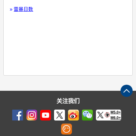
»
雷暴日数
关注我们
M5.0+
M6.0+