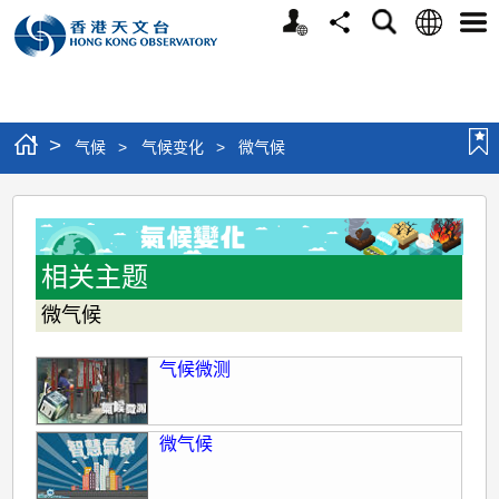
个
语
搜
分
选
人
言
寻
享
单
版
网
站
>
气候
>
气候变化
>
微气候
微
气
候
相关主题
微气候
气候微测
微气候