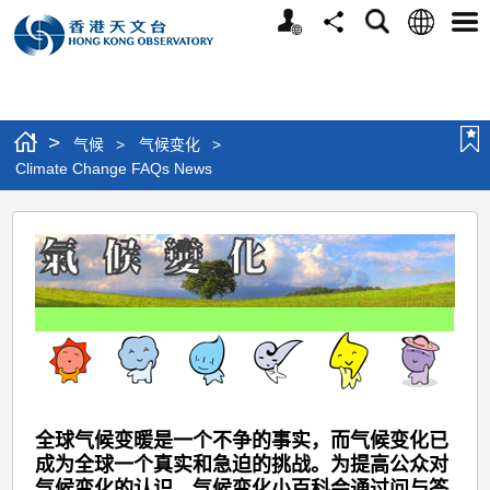
个
语
搜
分
选
人
言
寻
享
单
版
网
站
>
气候
>
气候变化
>
Climate Change FAQs News
Climate
Change
FAQs
News
全球气候变暖是一个不争的事实，而气候变化已
成为全球一个真实和急迫的挑战。为提高公众对
气候变化的认识，气候变化小百科会通过问与答