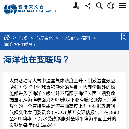
个
语
搜
分
选
人
言
寻
享
单
版
网
站
>
气候
>
气候变化
>
气候变化小百科
>
海洋也在变暖吗？
海洋也在变暖吗？
人类活动令大气中温室气体浓度上升，引致温室效应
增强，令整个地球累积额外的热能。大部份额外的热
能都进入了海洋。暖化并不局限于海洋表面，观测数
据显示从海洋表面到2000米以下亦有暖化迹象。海洋
暖化的一个直接后果是海平面高度上升。根据政府间
气候变化专门委员会 (IPCC) 第五次评估报告，在1993
至2010年间，海水受热膨胀对全球平均海平面上升的
贡献是每年约1.1毫米。