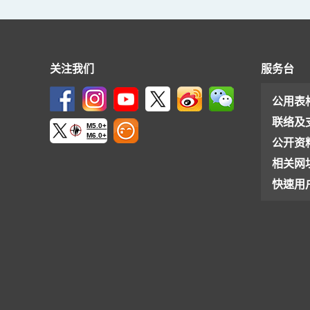
关注我们
服务台
公用表
联络及
M5.0+
M6.0+
公开资
相关网
快速用