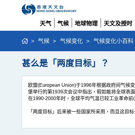
天气
气候
地球物理
天文及授时
展
展
展
展
开
开
开
开
>
气候
>
气候变化
>
气候变化小百科
甚么是「两度目标」？
欧盟(European Union)于1996年根据
堡举行的第1939次会议中指出，假如能将全球
在1990-2000年时，全球平均气温已较工业革命前
「两度目标」后来被一些国家所采用，而且这目标