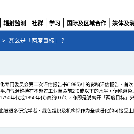
辐射监测
社群
学习
国际及区域合作
媒体及
展
展
展
展
展
开
开
开
开
开
>
甚么是「两度目标」？
政府间气候变化专门委员会第二次评估报告书(1995)中的影响评估报告
表面平均气温维持在不超过工业革命前2℃或以下的水平，便能避
(1750年代或1850年代)高约0.6℃，亦即是说离开「两度目标」
也被很多研究学者、绿色组织及机构视作为全球暖化的可接受上