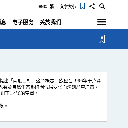
ENG
繁
文字大小
选
消息
电子服务
关於我们
单
展
展
开
开
，首次提出「两度目标」这个概念。欧盟在1996年于卢森
免人类及自然生态系统因气候变化而遭到严重冲击。
只剩下1.4℃的空间。
限。