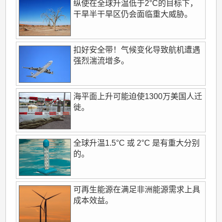
纵使在全球升温低于2°C的目标下，
干旱半干旱区仍会面临重大威胁。
扣好安全带！气候变化导致航机遭遇
强烈湍流增多。
海平面上升可能迫使1300万美国人迁
徙。
全球升温1.5°C 或 2°C 是有重大分别
的。
可再生能源在满足非洲能源需求上具
成本效益。