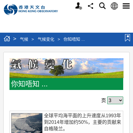
个
语
搜
分
选
人
言
寻
享
单
版
网
站
>
气候
>
气候变化
>
你知唔知 ...
你
知
唔
知
你知唔知 ...
...
最
页
新
全球平均海平面的上升速度从1993年
到2014年增加约50%，主要的贡献来
自格陵兰。