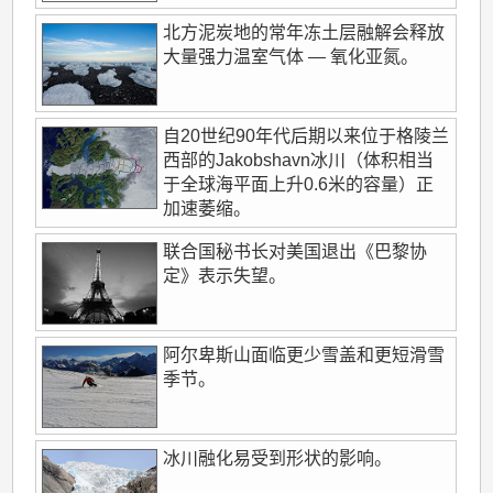
北方泥炭地的常年冻土层融解会释放
大量强力温室气体 — 氧化亚氮。
自20世纪90年代后期以来位于格陵兰
西部的Jakobshavn冰川（体积相当
于全球海平面上升0.6米的容量）正
加速萎缩。
联合国秘书长对美国退出《巴黎协
定》表示失望。
阿尔卑斯山面临更少雪盖和更短滑雪
季节。
冰川融化易受到形状的影响。