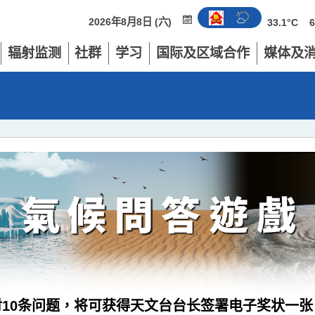
2026年8月8日 (六)
33.1°C
辐射监测
社群
学习
国际及区域合作
媒体及
10条问题，将可获得天文台台长签署电子奖状一