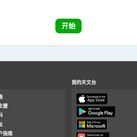
我的天文台
格
支援
料
址
户指南