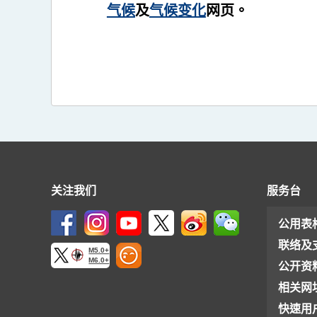
气候
及
气候变化
网页。
关注我们
服务台
公用表
联络及
M5.0+
M6.0+
公开资
相关网
快速用