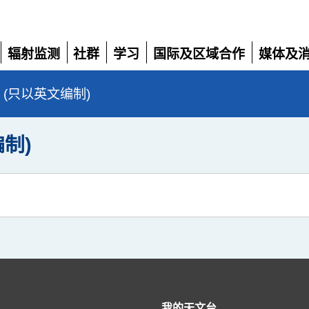
辐射监测
社群
学习
国际及区域合作
媒体及
展
展
展
展
展
开
开
开
开
开
nge (只以英文编制)
编制)
我的天文台