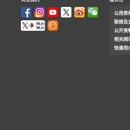
公用表
联络及
M5.0+
M6.0+
公开资
相关网
快速用