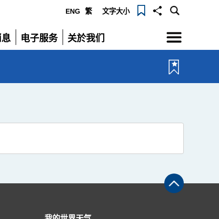
ENG
繁
文字大小
选
消息
电子服务
关於我们
单
展
展
开
开
我的世界天气