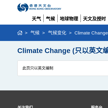
天气
气候
地球物理
天文及授时
展
展
展
展
开
开
开
开
>
气候
>
气候变化
>
Climate Cha
Climate Change (只以英文
此页只以英文编制
关注我们
服务台