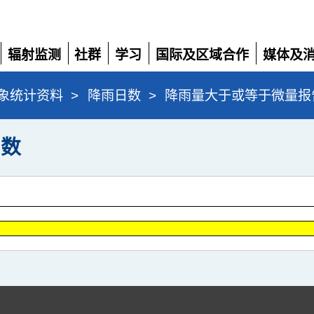
辐射监测
社群
学习
国际及区域合作
媒体及
展
展
展
展
展
开
开
开
开
开
象统计资料
>
降雨日数
>
降雨量大于或等于微量报
日数