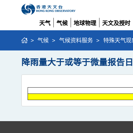
天气
气候
地球物理
天文及授时
展
展
展
展
开
开
开
开
>
气候
>
气候资料服务
>
特殊天气现
降雨量大于或等于微量报告