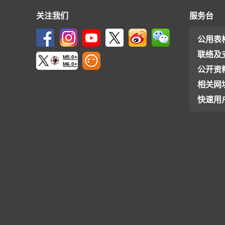
关注我们
服务台
公用表
联络及
M5.0+
M6.0+
公开资
相关网
快速用