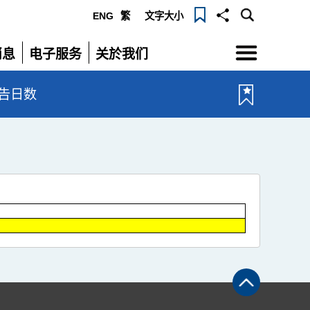
ENG
繁
文字大小
选
消息
电子服务
关於我们
单
展
展
开
开
告日数