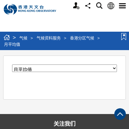
个
语
搜
分
选
人
言
寻
享
单
版
网
站
>
气候
>
气候资料服务
>
香港分区气候
>
月平均值
月
平
均
值
关注我们