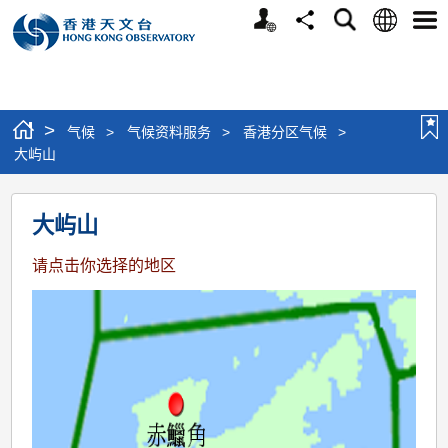
个
语
搜
分
选
人
言
寻
享
单
版
网
站
>
气候
>
气候资料服务
>
香港分区气候
>
大屿山
大
大屿山
屿
山
请点击你选择的地区