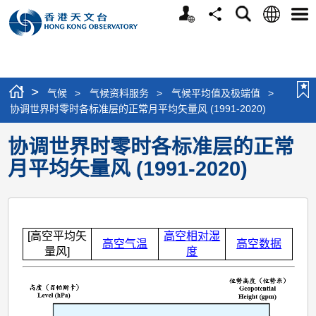
个
语
搜
分
选
人
言
寻
享
单
版
网
站
>
气候
>
气候资料服务
>
气候平均值及极端值
>
协调世界时零时各标准层的正常月平均矢量风 (1991-2020)
协调世界时零时各标准层的正常
月平均矢量风 (1991-2020)
[高空平均矢
高空相对湿
高空气温
高空数据
量风]
度