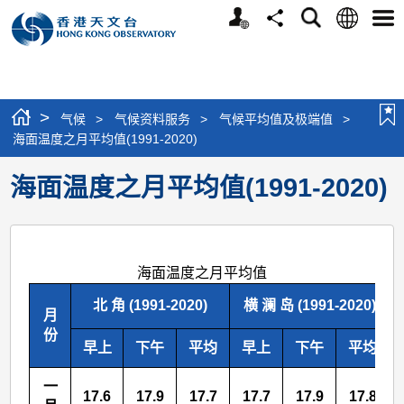
个
语
搜
分
选
人
言
寻
享
单
版
网
站
>
气候
>
气候资料服务
>
气候平均值及极端值
>
海面温度之月平均值(1991-2020)
海面温度之月平均值(1991-2020)
海面温度之月平均值
北 角 (1991-2020)
横 澜 岛 (1991-2020)
月
份
早上
下午
平均
早上
下午
平均
一
17.6
17.9
17.7
17.7
17.9
17.8