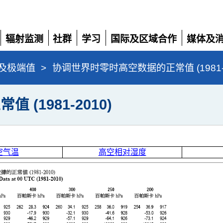
辐射监测
社群
学习
国际及区域合作
媒体及
展
展
展
展
展
开
开
开
开
开
及极端值
>
协调世界时零时高空数据的正常值 (1981-2
(1981-2010)
空气温
高空相对湿度