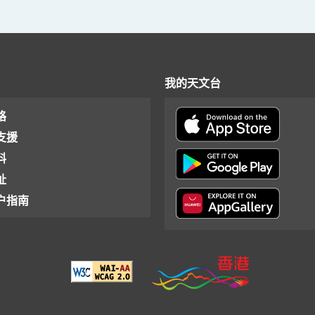
我的天文台
格
支援
料
址
户指南