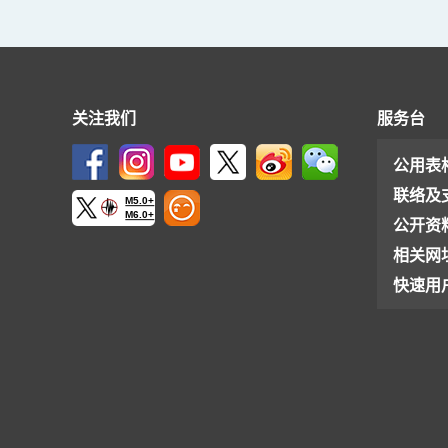
关注我们
服务台
公用表
联络及
M5.0+
M6.0+
公开资
相关网
快速用