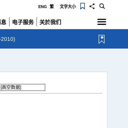
ENG
繁
文字大小
选
消息
电子服务
关於我们
单
展
展
开
开
010)
[高空数据]