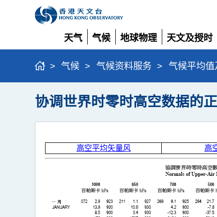
天气
气候
地球物理
天文及授时
展
展
展
展
开
开
开
开
>
气候
>
气候资料服务
>
气候平均值
协调世界时零时高空数据的正常值 
高空平均矢量风
高