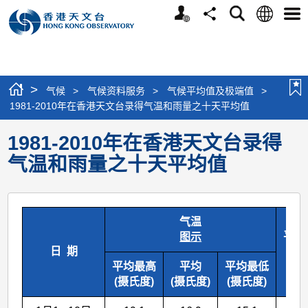
个
语
搜
分
选
人
言
寻
享
单
版
网
站
>
气候
>
气候资料服务
>
气候平均值及极端值
>
1981-2010年在香港天文台录得气温和雨量之十天平均值
1981-2010年在香港天文台录得
气温和雨量之十天平均值
气温
平均
图示
日 期
(
平均最高
平均
平均最低
(摄氏度)
(摄氏度)
(摄氏度)