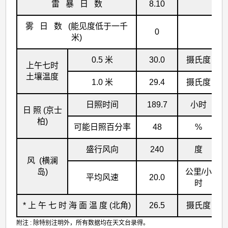
雷 暴 日 数
8.10
雾 日 数 (能见度低于一千
0
米)
0.5 米
30.0
摄氏度
上午七时
土壤温度
1.0 米
29.4
摄氏度
日照时间
189.7
小时
日 照 (京士
柏)
可能日照百分率
48
%
盛行风向
240
度
风 (横澜
岛)
公里/小
平均风速
20.0
时
* 上 午 七 时 海 面 温 度 (北角)
26.5
摄氏度
附注 : 除特别注明外，所有数据均在天文台录得。