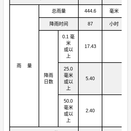
总雨量
444.6
毫米
降雨时间
87
小时
0.1 毫
米
17.43
或以
上
雨 量
25.0
降雨
毫米
5.40
日数
或以
上
50.0
毫米
2.40
或以
上