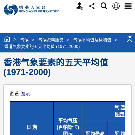
个
语
搜
分
选
人
言
寻
享
单
版
网
站
>
气候
>
气候资料服务
>
气候平均值及极端值
>
香港气象要素的五天平均值 (1971-2000)
香港气象要素的五天平均值
(1971-2000)
浏览
图示
气 温
图示
平均气压
日 期
(百帕斯卡)
图示
平均最高
平 均