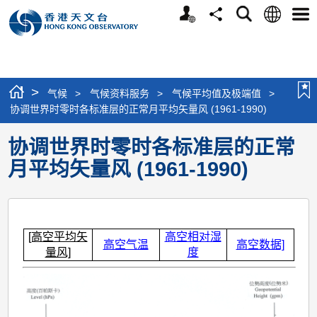
个
语
搜
分
选
人
言
寻
享
单
版
网
站
>
气候
>
气候资料服务
>
气候平均值及极端值
>
协调世界时零时各标准层的正常月平均矢量风 (1961-1990)
协调世界时零时各标准层的正常
月平均矢量风 (1961-1990)
[高空平均矢
高空相对湿
高空气温
高空数据]
量风]
度