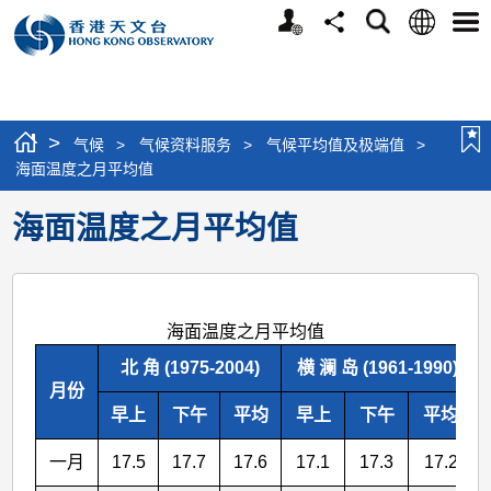
个
语
搜
分
选
人
言
寻
享
单
版
网
站
>
气候
>
气候资料服务
>
气候平均值及极端值
>
海面温度之月平均值
海面温度之月平均值
海面温度之月平均值
北 角 (1975-2004)
横 澜 岛 (1961-1990)
月份
早上
下午
平均
早上
下午
平均
一月
17.5
17.7
17.6
17.1
17.3
17.2