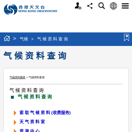
个
语
搜
分
选
人
言
寻
享
单
版
网
站
>
气候
>
气 候 资 料 查 询
气 候 资 料 查 询
气候资料服务
> 气候资料查询
气 候 资 料 查 询
气 候 资 料 查 询
索 取 气 候 资 料 (收费服务)
天 气 资 料 室
资 源 中 心