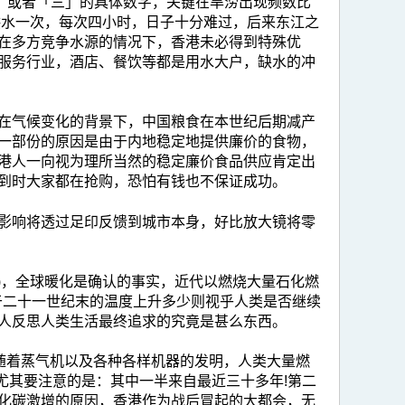
」或者「三」的具体数字，关键在旱涝出现频数比
供水一次，每次四小时，日子十分难过，后来东江之
在多方竞争水源的情况下，香港未必得到特殊优
服务行业，酒店、餐饮等都是用水大户，缺水的冲
在气候变化的背景下，中国粮食在本世纪后期减产
当一部份的原因是由于内地稳定地提供廉价的食物，
港人一向视为理所当然的稳定廉价食品供应肯定出
到时大家都在抢购，恐怕有钱也不保证成功。
化的负面影响将透过足印反馈到城市本身，好比放大镜将零
)，全球暖化是确认的事实，近代以燃烧大量石化燃
于二十一世纪末的温度上升多少则视乎人类是否继续
人反思人类生活最终追求的究竟是甚么东西。
m，随着蒸气机以及各种各样机器的发明，人类大量燃
倍，尤其要注意的是：其中一半来自最近三十多年!第二
化碳激增的原因，香港作为战后冒起的大都会，无