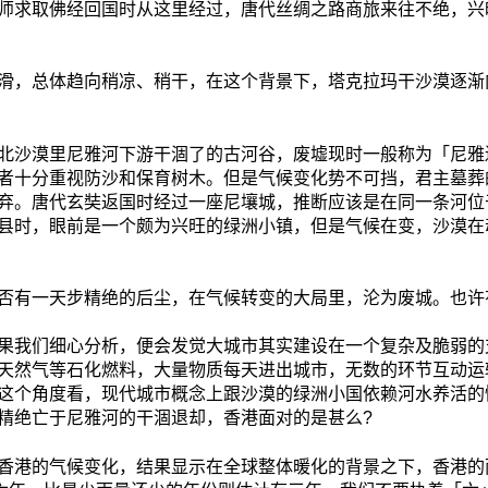
师求取佛经回国时从这里经过，唐代丝绸之路商旅来往不绝，兴
滑，总体趋向稍凉、稍干，在这个背景下，塔克拉玛干沙漠逐渐
北沙漠里尼雅河下游干涸了的古河谷，废墟现时一般称为「尼雅
者十分重视防沙和保育树木。但是气候变化势不可挡，君主墓葬
弃。唐代玄奘返国时经过一座尼壤城，推断应该是在同一条河位
县时，眼前是一个颇为兴旺的绿洲小镇，但是气候在变，沙漠在
否有一天步精绝的后尘，在气候转变的大局里，沦为废城。也许
果我们细心分析，便会发觉大城市其实建设在一个复杂及脆弱的
天然气等石化燃料，大量物质每天进出城市，无数的环节互动运
这个角度看，现代城市概念上跟沙漠的绿洲小国依赖河水养活的
精绝亡于尼雅河的干涸退却，香港面对的是甚么?
香港的气候变化，结果显示在全球整体暖化的背景之下，香港的