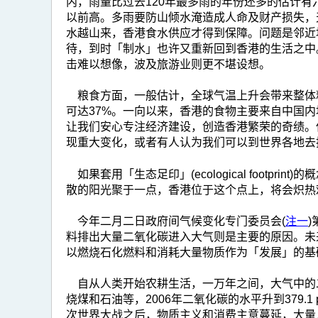
内，雨量比过去120年最多雨的年份还多的估计
以前高。多雨要防山倾水淹造成人命及财产损失，
水越山来，香港食水供应才得到保障。问题是邻近
待，到时「制水」也许又重新回到香港的生活之中
击难以想像，波及旅游业则更不堪设想。
粮食方面，一般估计，全球气温上升会带来整体
可达37%。一向以来，香港的食物主要来自中国
让我们安心专注经济建设，创造香港繁荣的奇绩。
现重大变化，或者有人认为我们可以到世界各地去
如果套用「生态足印」(ecological foo
散的阳光聚于一点，香港位于这个点上，将会炽热
今年二月二日政府间气候变化专门委员会(
注一
料排出大量二氧化碳进入大气则是主要的原因。未
以燃烧石化燃料和消耗大量物质作为「发展」的基
自从人类开始农耕生活，一万年之间，大气中的二氧化
烧煤和石油等，2006年二氧化碳的水平升到379.
次世界大战之后，物质主义和消费主意蔓延，大量