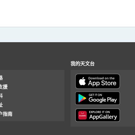
我的天文台
格
支援
料
址
户指南