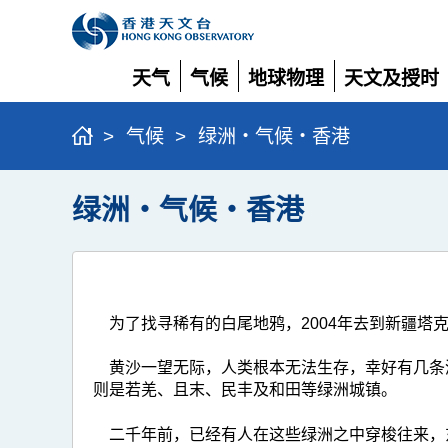
天气
气候
地球物理
天文及授时
展
展
展
展
开
开
开
开
>
气候
>
绿洲‧气候‧香港
绿洲‧气候‧香港
为了找寻稀有的白尾地鸦，2004年去到新疆塔
黄沙一望无际，人类根本无法生存，幸好有几条
则是若羌、且末、民丰及和田等绿洲城镇。
二千年前，已经有人在这些绿洲之中穿梭往来，