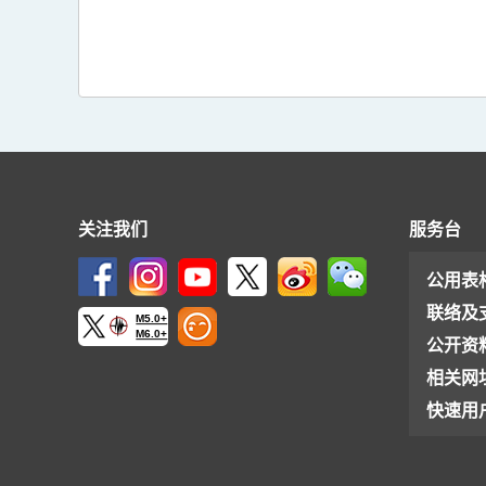
关注我们
服务台
公用表
联络及
M5.0+
M6.0+
公开资
相关网
快速用