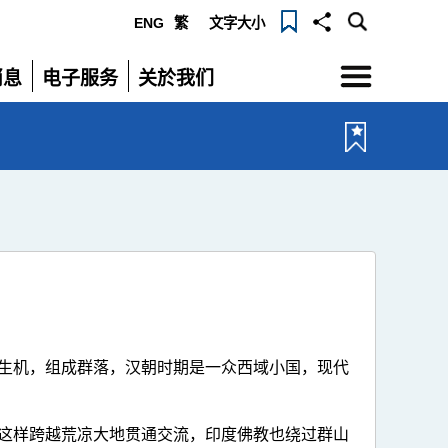
ENG
繁
文字大小
选
消息
电子服务
关於我们
单
展
展
开
开
。
生机，组成群落，汉朝时期是一众西域小国，现代
这样跨越荒凉大地贯通交流，印度佛教也绕过群山