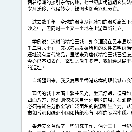
藉着绿洲的接引东传内地。七世纪唐朝初期玄奘法
岁月迁移，气候转变，绿洲也随着兴旺衰亡。
过去数千年，全球的温度从间冰期的温暖高峯下
沙之中，但同时一个又一个地在上游重新建立。
举例说：汉时的精绝王城，如今湮没在民丰县以
千三百六十」，又据考古发掘所见的文件表明统治
遗址没有唐代物品，显然未到唐代精绝王城已经废
今亦已不知去向。玄奘之后千多年，我们经过民丰
的遗址?
自新疆归来，我反复思量香港这样的现代城市会
现代的城市表面上繁荣风光，生活舒适，但是如
四面八方，能源则依赖来自遥远地区的煤、石油或
必须寄讬在分散全球广泛面积的资源和生产力。从
市如香港和绿洲小国如精绝都有同样的脆弱本质。
香港天文台做了一些研究工作，估计二十一世纪