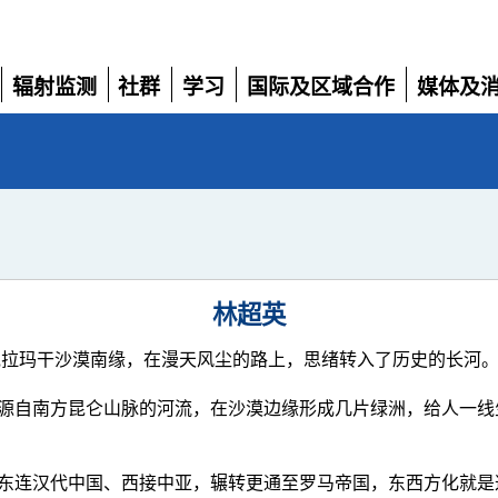
辐射监测
社群
学习
国际及区域合作
媒体及
展
展
展
展
展
开
开
开
开
开
林超英
克拉玛干沙漠南缘，在漫天风尘的路上，思绪转入了历史的长河
源自南方昆仑山脉的河流，在沙漠边缘形成几片绿洲，给人一线
东连汉代中国、西接中亚，辗转更通至罗马帝国，东西方化就是