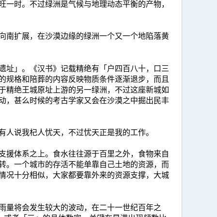
旺一时。不过绿洲是气候与地理动态平衡的产物，
向南扩展，在沙漠边缘的绿洲一个又一个地陷落黄
遗址」。《汉书》记载精绝有「户四百八十，口三
的规格和陪葬的内容反映物质条件逐渐退步，而且
于精绝王城原址上游的另一绿洲，不过这座新城如
动，甚么时候的考古学家又会在沙漠之中掘出民丰
有人说我杞人忧天，不过忧天正是我的工作。
支援体系之上。食水往往源于百里之外，食物来自
转。一个城市的存活不能单靠自己土地的资源，而
情况十分相似，大家都要靠外来的资源支撑，大城
雨量将会发生较大的波动，在二十一世纪百年之