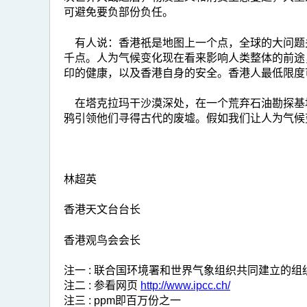
可避免要负部份负任。
有人说：香港祇是地图上一个点，全球的大问题
千点。人为气候变化现在看来影响人类整体的前途
印的健康，以及香港自身的安全。香港人最低限度
在塔克拉玛干沙漠深处，在一个荒弃石油勘探基
鸦引领他们寻得古代的废墟。假如我们让人为气候
林超英
香港天文台台长
香港观鸟会会长
注一 : 联合国环境署和世界气象组织共同建立的组
注二 : 参看网页
http://www.ipcc.ch/
注三 : ppm即百万份之一