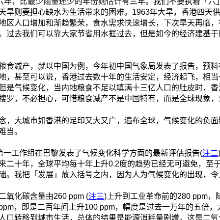
有六年，比最少雨量还少的年份则估计有三年。我们不要执着「六
天旱则要担心缺水为生活带来的困难。1963年大旱，香港四天
地区人口增加和渐趋繁荣，食水需求快速增长，下次旱天再临，
。过去我们可以靠大家节省用水捱过去，但是如今的经济建基于
粮食减产，就以中国为例，今年初中国气象局发表了报告，预料
内地，甚至可以说，香港过去数十年的生活安定，经济起飞，相
但是气候变化，当内地粮食不足以填满十三亿人口的肚皮时，香
搜罗，不必担心，可惜粮食减产不是中国特有，而是全球现象，
tprint)的概念，大城市如香港的足印又大又广，遍布全球，气候变
难当。
)第一工作组在巴黎发表了气候变化科学方面的最新评估报告(
注二
来二十年，全球平均每十年上升0.2度的趋势已经无可避免，至
础。我把「发展」放入括号之内，因为人为气候变化的出现，令
碳含量由260 ppm (
注三
)上升到工业革命前的280 pp
1 ppm，即是二百年间上升100 ppm，幅度是过去一万年的五
人口转移到城市生活，总体的结果是能源消耗量剧增。这是二氧