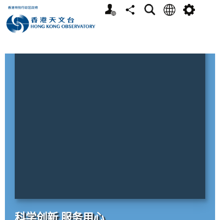
个
语
搜
分
选
人
言
寻
享
单
版
网
站
天气报告