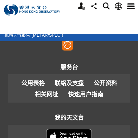
个
语
搜
分
选
人
言
寻
享
单
关注我们
版
>
天气
>
航空天气
>
网
M5.0+
M6.0+
机场天气报告 (METAR/SPECI)
站
服务台
公用表格
联络及支援
公开资料
相关网址
快速用户指南
我的天文台