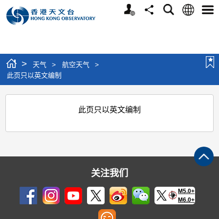
个
语
搜
分
选
人
言
寻
享
单
版
网
站
>
天气
>
航空天气
>
此页只以英文编制
此
此页只以英文编制
页
只
以
英
关注我们
文
编
M5.0+
M6.0+
制