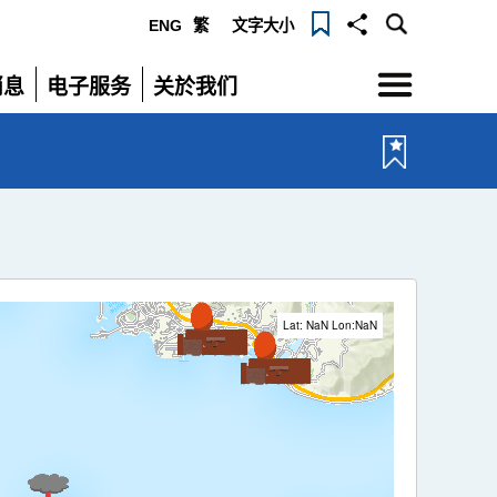
ENG
繁
文字大小
选
消息
电子服务
关於我们
单
展
展
开
开
Lat: NaN Lon:NaN