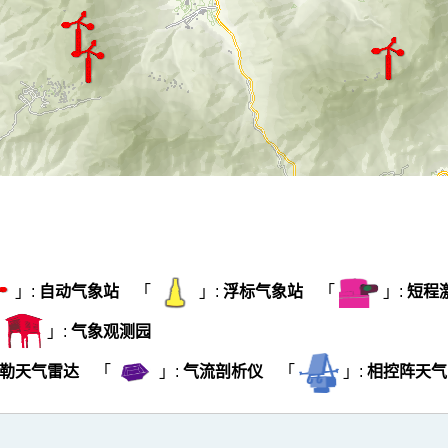
」:
自动气象站
「
」:
浮标气象站
「
」:
短程
「
」:
气象观测园
勒天气雷达
「
」:
气流剖析仪
「
」:
相控阵天气