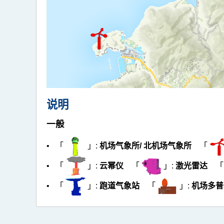
说明
一般
• 「
」:
机场气象所/ 北机场气象所
「
「
」:
激光雷达
• 「
」:
云幂仪
• 「
」:
跑道气象站
「
」:
机场多普