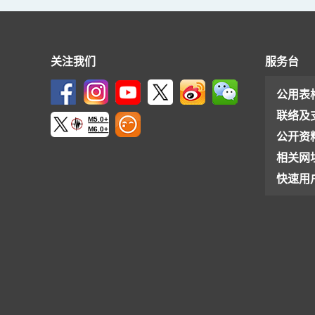
关注我们
服务台
公用表
联络及
M5.0+
M6.0+
公开资
相关网
快速用