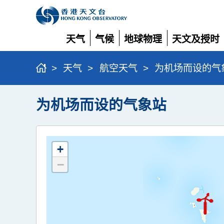
天气
气候
地球物理
天文及授时
展
展
展
展
开
开
开
开
>
天气
>
航空天气
>
为机场而设的气
为机场而设的气象站
+
−