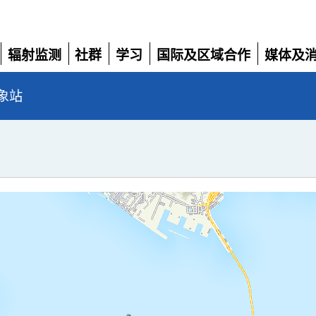
辐射监测
社群
学习
国际及区域合作
媒体及
展
展
展
展
展
开
开
开
开
开
象站