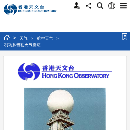
个
语
搜
分
选
人
言
寻
享
单
版
网
站
>
天气
>
航空天气
>
机场多普勒天气雷达
机
场
多
普
勒
天
气
雷