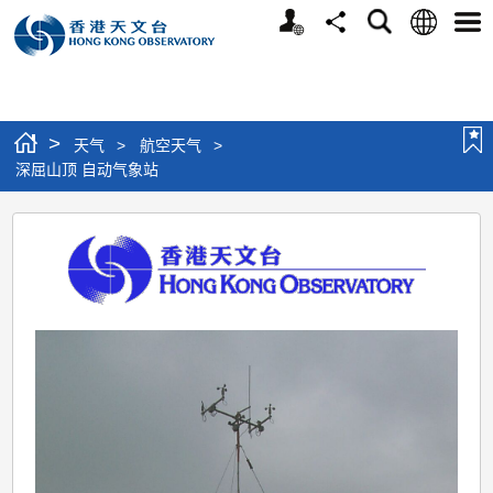
个
语
搜
分
选
人
言
寻
享
单
版
网
站
>
天气
>
航空天气
>
深屈山顶 自动气象站
深
屈
山
顶
自
动
气
象