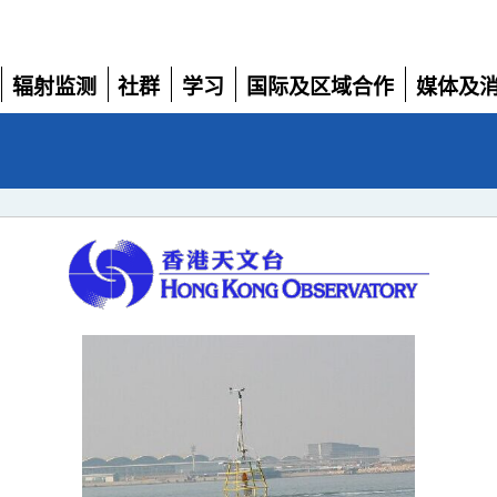
辐射监测
社群
学习
国际及区域合作
媒体及
展
展
展
展
展
开
开
开
开
开