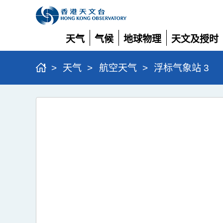
天气
气候
地球物理
天文及授时
展
展
展
展
开
开
开
开
>
天气
>
航空天气
>
浮标气象站 3
浮
标
气
象
站
3