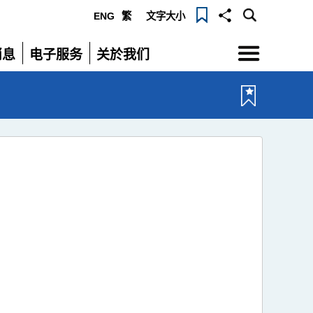
ENG
繁
文字大小
选
消息
电子服务
关於我们
单
展
展
开
开