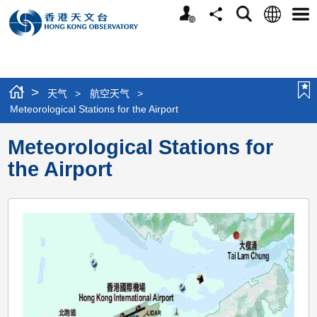
个
语
搜
分
选
人
言
寻
享
单
版
网
站
>
天气
>
航空天气
>
Meteorological Stations for the Airport
Meteorological Stations for
the Airport