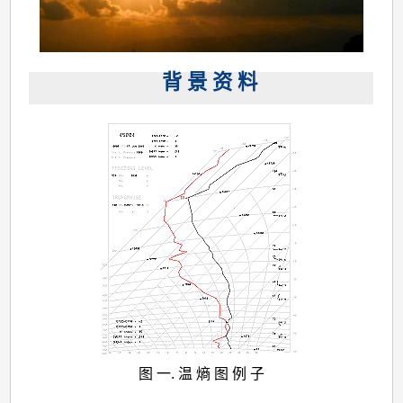
背 景 资 料
图 一. 温 熵 图 例 子