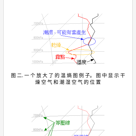
图 二. 一 个 放 大 了 的 温 熵 图 例 子。 图 中 显 示 干
燥 空 气 和 潮 湿 空 气 的 位 置