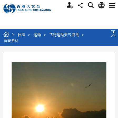
个
语
搜
分
选
人
言
寻
享
单
版
网
站
>
社群
>
运动
>
飞行运动天气资讯
>
背景资料
背
景
资
料