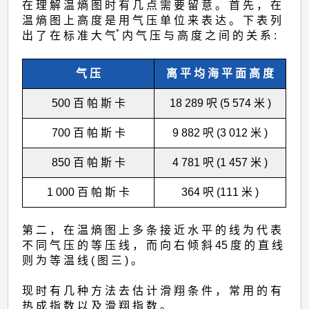
在 理 解 温 熵 图 时 有 几 点 需 要 留 意 。 首 先 ， 在
温 熵 图 上 高 度 是 用 气 压 单 位 来 表 达 。 下 表 列
*
出 了 在 标 准 大 气
内 气 压 与 高 度 之 间 的 关 系 :
气 压
离 平 均 海 平 面 高 度
500 百 帕 斯 卡
18 289 呎 (5 574 米 )
700 百 帕 斯 卡
9 882 呎 (3 012 米 )
850 百 帕 斯 卡
4 781 呎 (1 457 米 )
1 000 百 帕 斯 卡
364 呎 (111 米 )
第 二 ， 在 温 熵 图 上 多 条 接 近 水 平 的 线 为 代 表
不 同 气 压 的 等 压 线 ， 而 向 右 倾 斜 45 度 的 直 线
则 为 等 温 线 ( 图 三 ) 。
现 时 有 几 种 方 法 去 估 计 滑 翔 条 件 ， 常 用 的 有
热 成 指 数 以 及 滑 翔 指 数 。