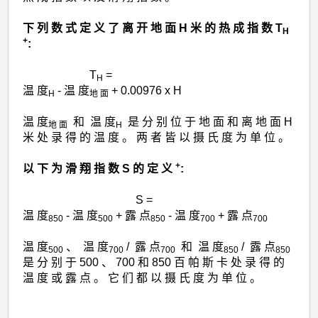
下 列 数 式 定 义 了 离 开 地 面 H 米 的 热 成 指 数 T
H
+
:
T
=
H
温 度
- 温 度
+ 0.00976 x H
H
地 面
温 度
和 温 度
是 分 别 位 于 地 面 和 离 地 面 H
地 面
H
米 处 录 得 的 温 度 。 两 者 皆 以 摄 氏 度 为 单 位 。
+
以 下 为 滑 翔 指 数 S 的 定 义
:
S =
温 度
- 温 度
+ 露 点
- 温 度
+ 露 点
850
500
850
700
700
温 度
、 温 度
/ 露 点
和 温 度
/ 露 点
500
700
700
850
850
是 分 别 于 500 、 700 和 850 百 帕 斯 卡 处 录 得 的
温 度 或 露 点 。 它 们 都 以 摄 氏 度 为 单 位 。