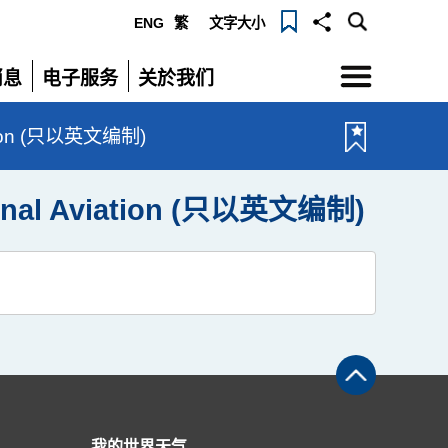
ENG
繁
文字大小
选
消息
电子服务
关於我们
单
展
展
开
开
viation (只以英文编制)
ational Aviation (只以英文编制)
我的世界天气