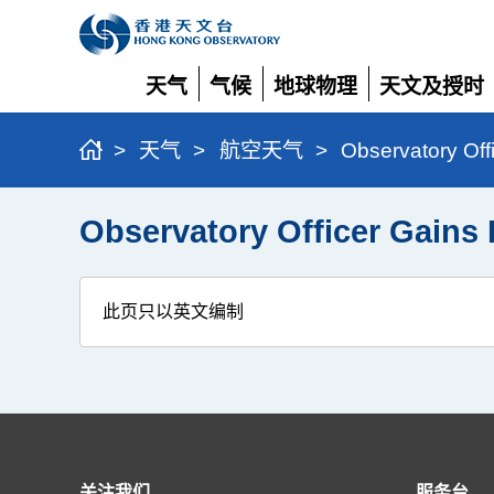
天气
气候
地球物理
天文及授时
展
展
展
展
开
开
开
开
>
天气
>
航空天气
>
Observatory Off
Observatory Officer Gains
此页只以英文编制
关注我们
服务台