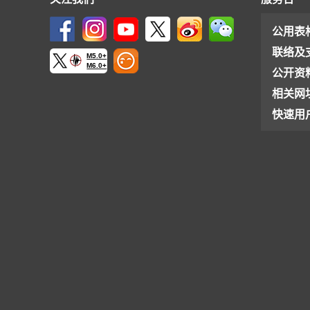
公用表
联络及
M5.0+
M6.0+
公开资
相关网
快速用