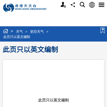
个
语
搜
分
选
人
言
寻
享
单
版
网
站
>
天气
>
航空天气
>
此页只以英文编制
此页只以英文编制
此页只以英文编制