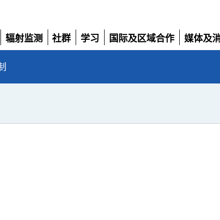
辐射监测
社群
学习
国际及区域合作
媒体及
展
展
展
展
展
开
开
开
开
开
制