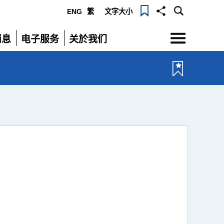
ENG
繁
文字大小
选
消息
电子服务
关於我们
单
展
展
开
开