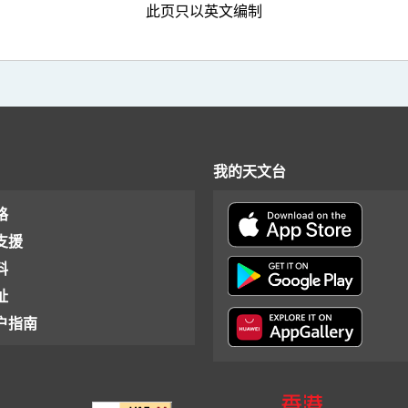
此页只以英文编制
我的天文台
格
支援
料
址
户指南