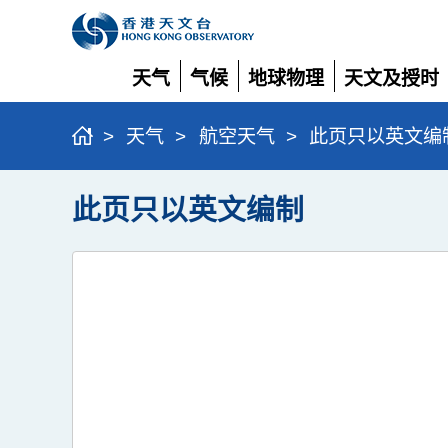
天气
气候
地球物理
天文及授时
展
展
展
展
开
开
开
开
>
天气
>
航空天气
>
此页只以英文编
此页只以英文编制