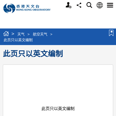
个
语
搜
分
选
人
言
寻
享
单
版
网
站
>
天气
>
航空天气
>
此页只以英文编制
此页只以英文编制
此页只以英文编制